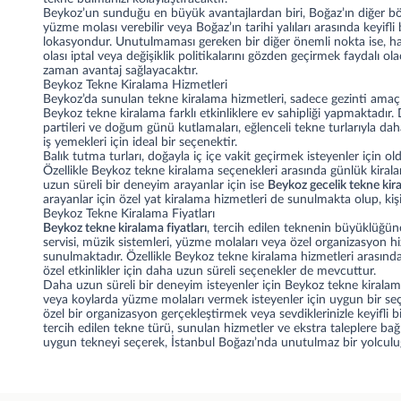
Beykoz’un sunduğu en büyük avantajlardan biri, Boğaz’ın diğer böl
yüzme molası verebilir veya Boğaz’ın tarihi yalıları arasında keyifli
lokasyondur. Unutulmaması gereken bir diğer önemli nokta ise, ha
olası iptal veya değişiklik politikalarını gözden geçirmek faydalı
zaman avantaj sağlayacaktır.
Beykoz Tekne Kiralama Hizmetleri
Beykoz’da sunulan tekne kiralama hizmetleri, sadece gezinti amaçlı
Beykoz tekne kiralama farklı etkinliklere ev sahipliği yapmaktadır
partileri ve doğum günü kutlamaları, eğlenceli tekne turlarıyla daha
iş yemekleri için ideal bir seçenektir.
Balık tutma turları, doğayla iç içe vakit geçirmek isteyenler için
Özellikle Beykoz tekne kiralama seçenekleri arasında günlük kiral
uzun süreli bir deneyim arayanlar için ise
Beykoz gecelik tekne kir
arayanlar için
özel yat kiralama
hizmetleri de sunulmakta olup, kişiye
Beykoz Tekne Kiralama Fiyatları
Beykoz tekne kiralama fiyatları
, tercih edilen teknenin büyüklüğüne
servisi, müzik sistemleri, yüzme molaları veya özel organizasyon hiz
sunulmaktadır. Özellikle Beykoz tekne kiralama hizmetleri arasında saa
özel etkinlikler için daha uzun süreli seçenekler de mevcuttur.
Daha uzun süreli bir deneyim isteyenler için Beykoz tekne kiralam
veya koylarda yüzme molaları vermek isteyenler için uygun bir se
özel bir organizasyon gerçekleştirmek veya sevdiklerinizle keyifli b
tercih edilen tekne türü, sunulan hizmetler ve ekstra taleplere bağ
uygun tekneyi seçerek, İstanbul Boğazı’nda unutulmaz bir yolculuğa