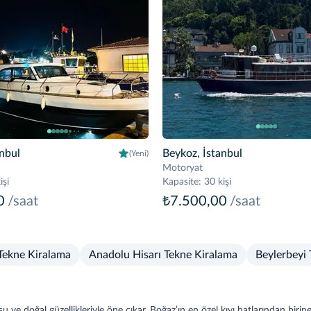
anbul
Beykoz, İstanbul
(Yeni)
Motoryat
işi
Kapasite
:
30 kişi
0
/saat
₺7.500,00
/saat
Tekne Kiralama
Anadolu Hisarı Tekne Kiralama
Beylerbeyi
 ve doğal güzellikleriyle öne çıkar. Boğaz’ın en özel kıyı hatlarından birin