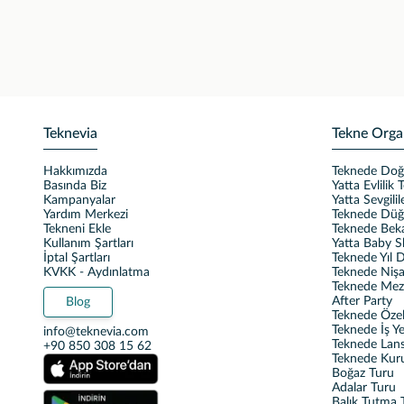
Teknevia
Tekne Orga
Hakkımızda
Teknede Do
Basında Biz
Yatta Evlilik T
Kampanyalar
Yatta Sevgili
Yardım Merkezi
Teknede Dü
Tekneni Ekle
Teknede Beka
Kullanım Şartları
Yatta Baby 
İptal Şartları
Teknede Yıl
KVKK - Aydınlatma
Teknede Nişa
Teknede Mez
After Party
Blog
Teknede Özel 
Teknede İş Y
info@teknevia.com
Teknede Lan
+90 850 308 15 62
Teknede Kur
Boğaz Turu
Adalar Turu
Balık Tutma T