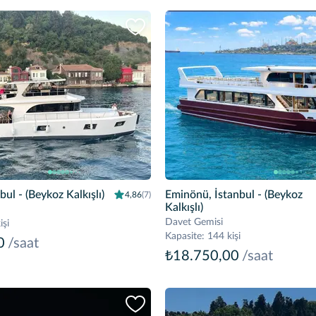
nbul
- (Beykoz Kalkışlı)
Eminönü, İstanbul
- (Beykoz
4,86
(7)
Kalkışlı)
Davet Gemisi
işi
Kapasite
:
144 kişi
0
/saat
₺18.750,00
/saat