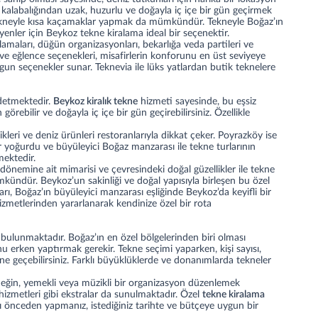
 kalabalığından uzak, huzurlu ve doğayla iç içe bir gün geçirmek
de tekneyle kısa kaçamaklar yapmak da mümkündür. Tekneyle Boğaz’ın
yenler için Beykoz tekne kiralama ideal bir seçenektir.
amaları, düğün organizasyonları, bekarlığa veda partileri ve
 ve eğlence seçenekleri, misafirlerin konforunu en üst seviyeye
uygun seçenekler sunar. Teknevia ile lüks yatlardan butik teknelere
adetmektedir.
Beykoz kiralık tekne
hizmeti sayesinde, bu eşsiz
örebilir ve doğayla iç içe bir gün geçirebilirsiniz. Özellikle
kleri ve deniz ürünleri restoranlarıyla dikkat çeker. Poyrazköy ise
r yoğurdu ve büyüleyici Boğaz manzarası ile tekne turlarının
mektedir.
önemine ait mimarisi ve çevresindeki doğal güzellikler ile tekne
mkündür. Beykoz’un sakinliği ve doğal yapısıyla birleşen bu özel
rı, Boğaz’ın büyüleyici manzarası eşliğinde Beykoz’da keyifli bir
zmetlerinden yararlanarak kendinize özel bir rota
ulunmaktadır. Boğaz’ın en özel bölgelerinden biri olması
u erken yaptırmak gerekir. Tekne seçimi yaparken, kişi sayısı,
ne geçebilirsiniz. Farklı büyüklüklerde ve donanımlarda tekneler
rneğin, yemekli veya müzikli bir organizasyon düzenlemek
 hizmetleri gibi ekstralar da sunulmaktadır. Özel
tekne kiralama
 önceden yapmanız, istediğiniz tarihte ve bütçeye uygun bir