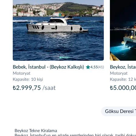
Bebek, İstanbul
- (Beykoz Kalkışlı)
Beykoz, İst
4,55
(41)
Motoryat
Motoryat
Kapasite
:
10 kişi
Kapasite
:
12 k
₺2.999,75
/saat
₺5.000,0
Göksu Deresi 
Beykoz Tekne Kiralama
Beykoz, İstanbul’un en gözde semtlerinden biri olarak, tarihi dokusu