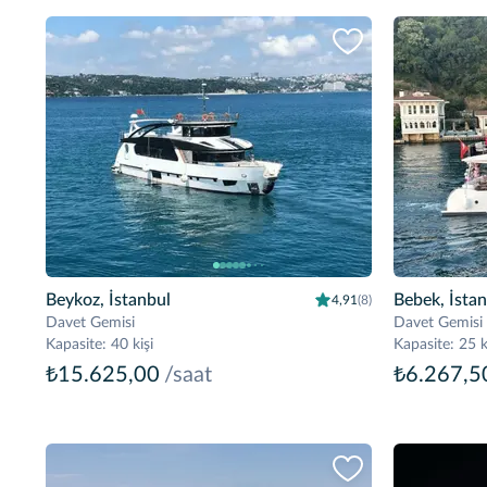
Beykoz, İstanbul
Bebek, İsta
4,91
(8)
Davet Gemisi
Davet Gemisi
Kapasite
:
40 kişi
Kapasite
:
25 k
₺15.625,00
/saat
₺6.267,5