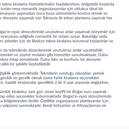
z tekne kiralama hizmetlerinden faydalanırken, bölgedeki koylarda
ma turları veya romantik organizasyonlar için oldukça ideal bir
 rezervasyon yapmadan önce hava tahminlerini kontrol etmek ve
z bir deneyim yaşamak için Teknevia ile erken planlama yapmak her
Boğaz’ın eşsiz atmosferinde unutulmaz anlar yaşamak isteyenler için
z manzarası eşliğinde romantik bir ortam sunar. Bekarlığa veda
eyen şirketler için de Beykoz tekne kiralama kurumsal toplantılar ve
ı da teknelerde düzenlenerek unutulmaz anılar yaratılabilir.
istemleri ve yüzme molaları gibi hizmetler sunulmaktadır. Daha
nlere hitap etmektedir. Daha lüks ve konforlu bir deneyim
ıklı bir şekilde keşfedilebilir.
eğişiklik göstermektedir. Teknelerin sunduğu olanaklar, yemek
, günlük ve gecelik olmak üzere farklı kiralama seçenekleri
r. Saatlik kiralamalar genellikle 2 ila 4 saat arasında değişirken,
 Günlük kiralama, tam gün süren keyifli bir Boğaz turu yapmak
itap eden seçenekler bulunmaktadır. Boğaz’ın eşsiz atmosferinde
 bölgelerinden biridir. Özellikle organizasyon planlayanlar için,
ek yelpazesi sunmaktadır. Kendi bütçenize ve ihtiyaçlarınıza en