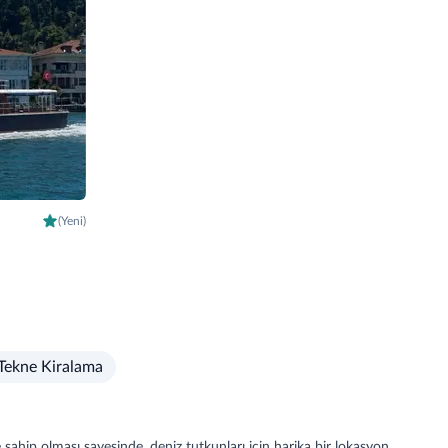
(Yeni)
 Tekne Kiralama
e sahip olması sayesinde, deniz tutkunları için harika bir lokasyon