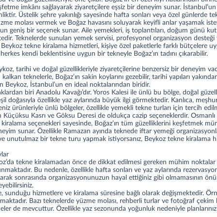
fetme imkânı sağlayarak ziyaretçilere eşsiz bir deneyim sunar. İstanbul’un
inliktir. Üstelik şehre yakınlığı sayesinde hafta sonları veya özel günler
 yüzme molası vermek ve Boğaz havasını soluyarak keyifli anlar yaşamak iste
 geniş bir seçenek sunar. Aile yemekleri, iş toplantıları, doğum günü kutl
ktedir. Teknelerde sunulan yemek servisi, profesyonel organizasyon desteği
n Beykoz tekne kiralama hizmetleri, kişiye özel paketlerle farklı bütçelere 
erkes kendi beklentisine uygun bir tekneyle Boğaz’ın tadını çıkarabilir.
oz, tarihi ve doğal güzellikleriyle ziyaretçilerine benzersiz bir deneyim v
kan teknelerle, Boğaz’ın sakin koylarını gezebilir, tarihi yapıları yakından g
n Beykoz, İstanbul’un en ideal noktalarından biridir.
ardan biri Anadolu Kavağı’dır. Yoros Kalesi ile ünlü bu bölge, doğal güzelli
il doğasıyla özellikle yaz aylarında büyük ilgi görmektedir. Kanlıca, meşhu
z ürünleriyle ünlü bölgeler, özellikle yemekli tekne turları için tercih edil
in Küçüksu Kasrı ve Göksu Deresi de oldukça cazip seçeneklerdir. Osmanlı d
ik kiralama seçenekleri sayesinde, Boğaz’ın tüm güzelliklerini keşfetmek mü
deneyim sunar. Özellikle Ramazan ayında
teknede iftar yemeği
organizasyonla
ve unutulmaz bir tekne turu yapmak istiyorsanız, Beykoz tekne kiralama hi
lar
oz’da tekne kiralamadan önce de dikkat edilmesi gereken mühim noktalar b
maktadır. Bu nedenle, özellikle hafta sonları ve yaz aylarında rezervasyon
urarak sonrasında organizasyonunuzun hayal ettiğiniz gibi olmamasının önü
yebilirsiniz.
ine, sunduğu hizmetlere ve kiralama süresine bağlı olarak değişmektedir. Ö
aratmaktadır. Bazı teknelerde yüzme molası, rehberli turlar ve fotoğraf çekim
er de mevcuttur. Özellikle yaz sezonunda yoğunluk nedeniyle planlarınızı