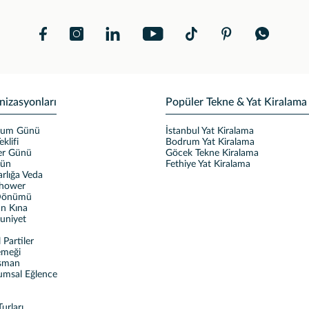
nizasyonları
Popüler Tekne & Yat Kiralama
ğum Günü
İstanbul Yat Kiralama
eklifi
Bodrum Yat Kiralama
ler Günü
Göcek Tekne Kiralama
ğün
Fethiye Yat Kiralama
rlığa Veda
Shower
 Dönümü
n Kına
uniyet
Partiler
emeği
sman
umsal Eğlence
urları