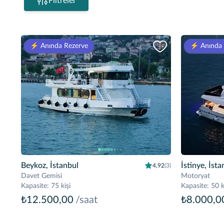
Filtreler
⚡️ Anında Rezerve
⚡️ Anında
Beykoz, İstanbul
İstinye, İsta
4,92
(3)
Davet Gemisi
Motoryat
Kapasite
:
75 kişi
Kapasite
:
50 k
₺12.500,00
/saat
₺8.000,0