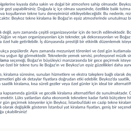
gelerine kıyasla daha sakin ve doğal bir atmosfere sahip olmasıdır. Beyko
 bir gezi yapabilirsiniz. Doğayla iç içe olması sayesinde, özellikle balık tut
va koşullarının tekne turu deneyiminizi etkileyebileceğidir. Bu nedenle,
 olacaktır. Beykoz tekne kiralama ile Boğaz’ın eşsiz atmosferinde unutulma
 değil, aynı zamanda çeşitli organizasyonlar için de tercih edilmektedir. 
. Düğün ve nişan organizasyonları için tekneler, şık dekorasyonları ve Boğa
 özel hale getirilebilir. İş dünyasında prestijli bir etkinlik düzenlemek ist
 oldukça popülerdir. Aynı zamanda mezuniyet törenleri ve özel gün kutlamalar
ama yoğun ilgi görmektedir. Teknelerde yemek servisi, profesyonel müzik s
alama
seçeneği, Boğaz’ın büyüleyici manzarasında bir gece geçirmek isteye
 özel bir tekne turu ile Boğaz’ın ve Beykoz’un eşsiz güzellikleri daha ayrıcal
, kiralama süresine, sunulan hizmetlere ve ekstra taleplere bağlı olarak d
metleri gibi ek detaylar fiyatlara doğrudan etki edebilir. Beykoz’da saatlik
tlik kiralama, kısa süreli geziler veya özel günler için ideal bir alternatifti
a kapsamında günlük ve gecelik kiralama alternatifleri de sunulmaktadır.
çenektir. Lüks yatlardan daha ekonomik teknelere kadar farklı bütçelere h
ir gün geçirmek isteyenler için Beykoz, İstanbul’daki en cazip tekne kiralama
lı olarak değişiklik gösteren
İstanbul yat kiralama fiyatları
, geniş bir seçen
 çıkabilirsiniz!