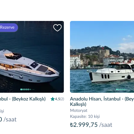
 Rezerve
nbul
- (Beykoz Kalkışlı)
Anadolu Hisarı, İstanbul
- (Be
4,5
(2)
Kalkışlı)
Motoryat
işi
Kapasite
:
10 kişi
0
/saat
₺2.999,75
/saat