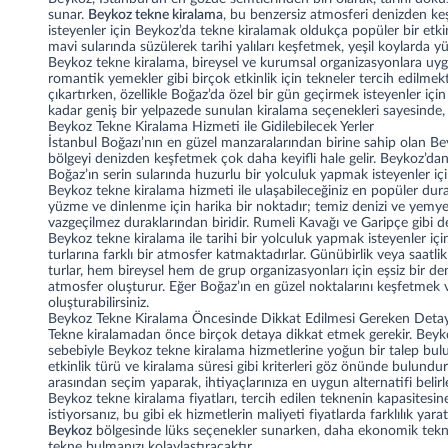
sunar.
Beykoz tekne kiralama
, bu benzersiz atmosferi denizden keş
isteyenler için Beykoz’da tekne kiralamak oldukça popüler bir etk
mavi sularında süzülerek tarihi yalıları keşfetmek, yeşil koylarda
Beykoz tekne kiralama, bireysel ve kurumsal organizasyonlara uygun
romantik yemekler gibi birçok etkinlik için tekneler tercih edilme
çıkartırken, özellikle Boğaz’da özel bir gün geçirmek isteyenler içi
kadar geniş bir yelpazede sunulan kiralama seçenekleri sayesinde, h
Beykoz Tekne Kiralama Hizmeti ile Gidilebilecek Yerler
İstanbul Boğazı’nın en güzel manzaralarından birine sahip olan Beyk
bölgeyi denizden keşfetmek çok daha keyifli hale gelir. Beykoz’dan kal
Boğaz’ın serin sularında huzurlu bir yolculuk yapmak isteyenler içi
Beykoz tekne kiralama hizmeti ile ulaşabileceğiniz en popüler durakl
yüzme ve dinlenme için harika bir noktadır; temiz denizi ve yemyeş
vazgeçilmez duraklarından biridir. Rumeli Kavağı ve Garipçe gibi deni
Beykoz tekne kiralama ile tarihi bir yolculuk yapmak isteyenler iç
turlarına farklı bir atmosfer katmaktadırlar. Günübirlik veya saatl
turlar, hem bireysel hem de grup organizasyonları için eşsiz bir 
atmosfer oluşturur. Eğer Boğaz’ın en güzel noktalarını keşfetmek 
oluşturabilirsiniz.
Beykoz Tekne Kiralama Öncesinde Dikkat Edilmesi Gereken Detay
Tekne kiralamadan önce birçok detaya dikkat etmek gerekir. Beyk
sebebiyle Beykoz tekne kiralama hizmetlerine yoğun bir talep bulun
etkinlik türü ve kiralama süresi gibi kriterleri göz önünde bulund
arasından seçim yaparak, ihtiyaçlarınıza en uygun alternatifi belirle
Beykoz tekne kiralama fiyatları, tercih edilen teknenin kapasites
istiyorsanız, bu gibi ek hizmetlerin maliyeti fiyatlarda farklılık y
Beykoz
bölgesinde lüks seçenekler sunarken, daha ekonomik teknel
tekne bulmanızı kolaylaştıracaktır.