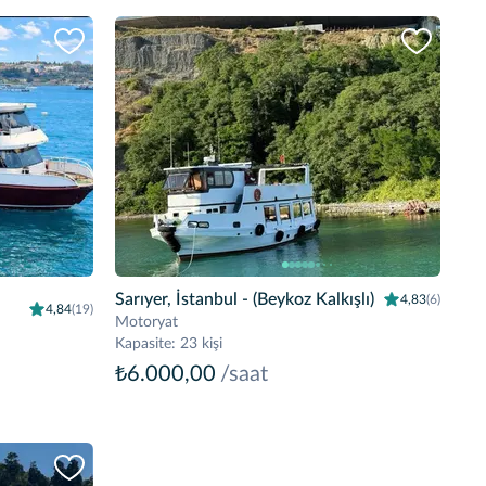
Sarıyer, İstanbul
- (Beykoz Kalkışlı)
4,83
(6)
4,84
(19)
Motoryat
Kapasite
:
23 kişi
₺6.000,00
/saat