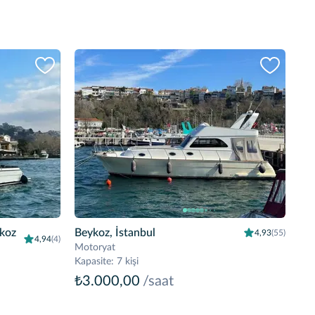
ykoz
Beykoz, İstanbul
4,93
(55)
4,94
(4)
Motoryat
Kapasite
:
7 kişi
₺3.000,00
/saat