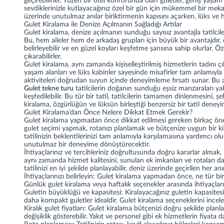
geçirebilirler. Yüzen bir otel konforunda olan guletler, geniş yaşam
sevdiklerinizle kutlayacağınız özel bir gün için mükemmel bir mekan
üzerinde unutulmaz anılar biriktirmenin kapısını açarken, lüks ve h
Gulet Kiralama ile Denize Açılmanın Sağladığı Artılar
Gulet kiralama, denize açılmanın sunduğu sayısız avantajla tatilciler 
Bu, hem aileler hem de arkadaş grupları için büyük bir avantajdır,
belirleyebilir ve en güzel koyları keşfetme şansına sahip olurlar. Öz
çıkarabilirler.
Gulet kiralama, aynı zamanda kişiselleştirilmiş hizmetlerin tadını 
yaşam alanları ve lüks kabinler sayesinde misafirler tam anlamıyla b
aktiviteleri doğrudan suyun içinde deneyimleme fırsatı sunar. Bu akti
Gulet tekne turu
tatilcilerin doğanın sunduğu eşsiz manzaraları yakın
keşfedilebilir. Bu tür bir tatil, tatilcilerin tamamen dinlenmesini,
kiralama, özgürlüğün ve lüksün birleştiği benzersiz bir tatil deneyi
Gulet Kiralama’dan Önce Nelere Dikkat Etmek Gerekir?
Gulet kiralama yapmadan önce dikkat edilmesi gereken birkaç önem
gulet seçimi yapmak, rotanızı planlamak ve bütçenize uygun bir kir
tatilinizin beklentilerinizi tam anlamıyla karşılamasına yardımcı olur
unutulmaz bir deneyime dönüştürecektir.
İhtiyaçlarınız ve tercihleriniz doğrultusunda doğru kararlar almak, 
aynı zamanda hizmet kalitesini, sunulan ek imkanları ve rotaları 
tatilinizi en iyi şekilde planlayabilir, deniz üzerinde geçirilen her 
İhtiyaçlarınızı belirleyin: Gulet kiralama yapmadan önce, ne tür bir
Günlük gulet kiralama veya haftalık seçenekler arasında ihtiyaçlar
Guletin büyüklüğü ve kapasitesi: Kiralayacağınız guletin kapasitesi,
daha kompakt guletler idealdir. Gulet kiralama seçeneklerini incel
Kiralık gulet fiyatları: Gulet kiralama bütçenizi doğru şekilde plan
değişiklik gösterebilir. Yakıt ve personel gibi ek hizmetlerin fiyata