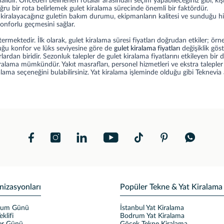
malıdır. Önceden belirlenen rotalar arasından seçim yapabileceğiniz gibi, kişi
oğru bir rota belirlemek gulet kiralama sürecinde önemli bir faktördür.
alayacağınız guletin bakım durumu, ekipmanların kalitesi ve sunduğu hizm
onforlu geçmesini sağlar.
rmektedir. İlk olarak, gulet kiralama süresi fiyatları doğrudan etkiler; örneği
nduğu konfor ve lüks seviyesine göre de
gulet kiralama fiyatları
değişiklik göst
rlardan biridir. Sezonluk talepler de gulet kiralama fiyatlarını etkileyen b
ralama mümkündür. Yakıt masrafları, personel hizmetleri ve ekstra talepler g
ama seçeneğini bulabilirsiniz.
Yat kiralama
işleminde olduğu gibi Teknevia ar
nizasyonları
Popüler Tekne & Yat Kiralama
ğum Günü
İstanbul Yat Kiralama
eklifi
Bodrum Yat Kiralama