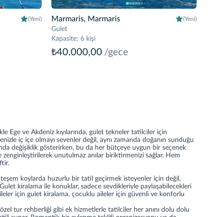
Marmaris, Marmaris
(Yeni)
(Yeni)
Gulet
Kapasite
:
6 kişi
₺40.000,00
/gece
e Ege ve Akdeniz kıyılarında, gulet tekneler tatilciler için
enizle iç içe olmayı sevenler değil, aynı zamanda doğanın sunduğu
usunda değişiklik gösterirken, bu da her bütçeye uygun bir seçenek
le zenginleştirilerek unutulmaz anılar biriktirmenizi sağlar. Hem
tir.
eşem koylarda huzurlu bir tatil geçirmek isteyenler için değil,
ulet kiralama ile konuklar, sadece sevdikleriyle paylaşabilecekleri
ileler için gulet kiralama, çocuklu aileler için güvenli ve konforlu
özel tur rehberliği gibi ek hizmetlerle tatilciler her anını dolu dolu