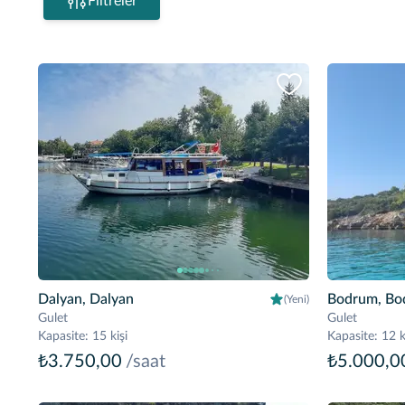
Filtreler
Dalyan, Dalyan
Bodrum, Bo
(Yeni)
Gulet
Gulet
Kapasite
:
15 kişi
Kapasite
:
12 k
₺3.750,00
/saat
₺5.000,0