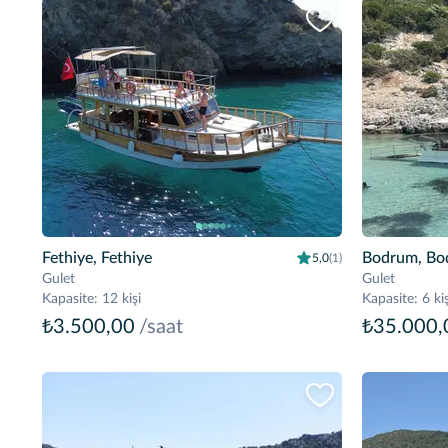
Fethiye, Fethiye
Bodrum, Bo
5,0
(1)
Gulet
Gulet
Kapasite
:
12 kişi
Kapasite
:
6 kiş
₺3.500,00
/saat
₺35.000,