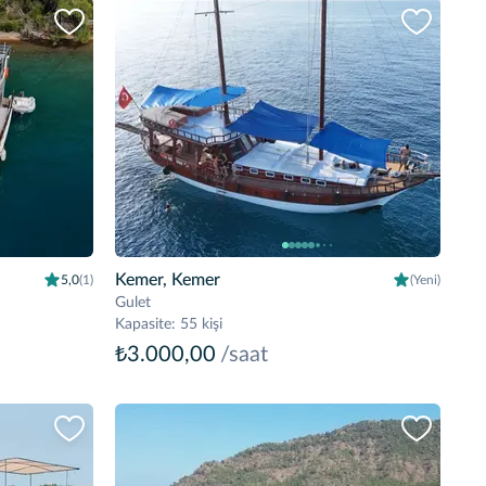
Kemer, Kemer
5,0
(1)
(Yeni)
Gulet
Kapasite
:
55 kişi
₺3.000,00
/saat