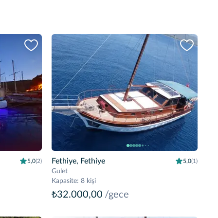
Fethiye, Fethiye
5,0
(2)
5,0
(1)
Gulet
Kapasite
:
8 kişi
₺32.000,00
/gece