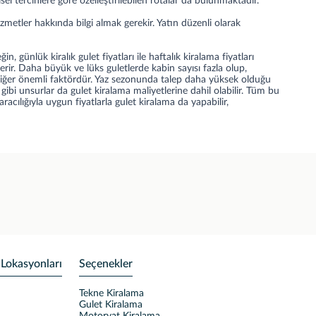
sel tercihlere göre özelleştirilebilen rotalar da bulunmaktadır.
etler hakkında bilgi almak gerekir. Yatın düzenli olarak
n, günlük kiralık gulet fiyatları ile haftalık kiralama fiyatları
erir. Daha büyük ve lüks guletlerde kabin sayısı fazla olup,
ir diğer önemli faktördür. Yaz sezonunda talep daha yüksek olduğu
ibi unsurlar da gulet kiralama maliyetlerine dahil olabilir. Tüm bu
acılığıyla uygun fiyatlarla gulet kiralama da yapabilir,
 Lokasyonları
Seçenekler
Tekne Kiralama
Gulet Kiralama