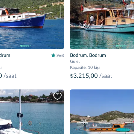
drum
Bodrum, Bodrum
(Yeni)
Gulet
i
Kapasite
:
10 kişi
0
/saat
₺3.215,00
/saat