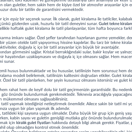
 alanları, lüks kabinleri ve güneşlenme teraslarıyla tam anlamıyla bir keyif
 olan guletler, hem sakin hem de kişiye özel bir atmosfer arayanlar için en
uzur dolu bir tatilin de garantisini vermektedir.
için eşsiz bir seçenek sunar. İlk olarak, gulet kiralama ile tatilciler, kalaba
 çünkü gözlerden uzak, huzurlu bir tatil deneyimi sunar.
Gulet tekne kirala
ellikle haftalık gulet kiralama ile tatil planlayanlar, tüm hafta boyunca far
çıkarma imkanı sağlar. Özel şefler tarafından hazırlanan gurme yemekler, den
ir yüzen otelde tatil yapıyormuş hissine kapılırlar. Bu tarz bir
tekne kiral
viteler, doğayla iç içe bir tatil arayanlar için büyük bir avantajdır.
dan görmesini sağlar. Kristal berraklığındaki sular, bakir koylar ve yalnızca
 şehir hayatından uzaklaşmasını ve doğayla iç içe olmasını sağlar. Hem macer
mi sunar.
li husus bulunmaktadır ve bu hususlar, tatilinizin hem sorunsuz hem de k
alama modeli belirlemek, tatilinizin kalitesini doğrudan etkiler. Gulet kir
. Özel bir tatil planlarken, her şeyin kusursuz olmasını istersiniz ve gulet k
hem rahat hem de keyif dolu bir tatil geçirmenizin garantisidir. Bu nedenle,
da göz önünde bulundurmak gerekmektedir. Teknevia aracılığıyla yapacağınız
anın mükemmel olmasını sağlayabilirsiniz.
 tatil yapmak istediğinizi netleştirmek önemlidir. Ailece sakin bir tatil mi
ınıza uygun bir plan yapmak ilk adımdır.
 tatildeki kişi sayısına uygun olmalıdır. Daha büyük bir grup için geniş yaşa
erken, kabin sayısı ve guletin genişliği mutlaka göz önünde bulundurulmalıd
lamak için
kiralık gulet fiyatları
hakkında detaylı bilgi almak gerekir. Fiyatla
 dahil olup olmadığını kontrol etmek önemlidir.