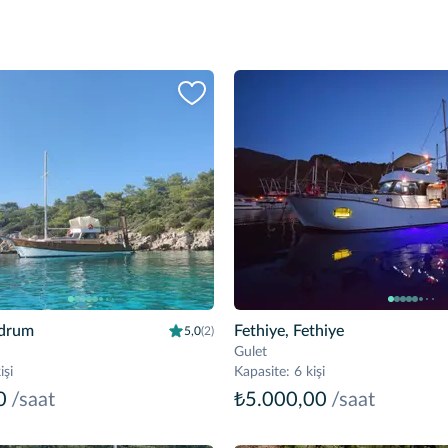
drum
Fethiye, Fethiye
5,0
(2)
Gulet
işi
Kapasite
:
6 kişi
0
/saat
₺5.000,00
/saat