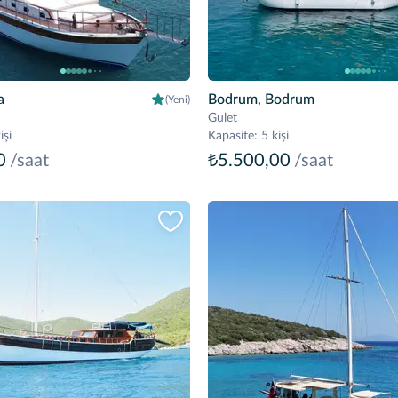
a
Bodrum, Bodrum
(Yeni)
Gulet
işi
Kapasite
:
5 kişi
0
/saat
₺5.500,00
/saat