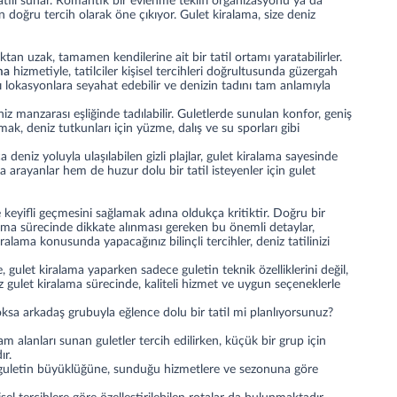
 tatili sunar. Romantik bir evlenme teklifi organizasyonu ya da
 doğru tercih olarak öne çıkıyor. Gulet kiralama, size deniz
lıktan uzak, tamamen kendilerine ait bir tatil ortamı yaratabilirler.
ma
hizmetiyle, tatilciler kişisel tercihleri doğrultusunda güzergah
klı lokasyonlara seyahat edebilir ve denizin tadını tam anlamıyla
iz manzarası eşliğinde tadılabilir. Guletlerde sunulan konfor, geniş
amak
, deniz tutkunları için yüzme, dalış ve su sporları gibi
 deniz yoluyla ulaşılabilen gizli plajlar, gulet kiralama sayesinde
a arayanlar hem de huzur dolu bir tatil isteyenler için gulet
eyifli geçmesini sağlamak adına oldukça kritiktir. Doğru bir
alama sürecinde dikkate alınması gereken bu önemli detaylar,
iralama konusunda yapacağınız bilinçli tercihler, deniz tatilinizi
 gulet kiralama yaparken sadece guletin teknik özelliklerini değil,
 gulet kiralama sürecinde, kaliteli hizmet ve uygun seçeneklerle
 yoksa arkadaş grubuyla eğlence dolu bir tatil mi planlıyorsunuz?
m alanları sunan guletler tercih edilirken, küçük bir grup için
ır.
r, guletin büyüklüğüne, sunduğu hizmetlere ve sezonuna göre