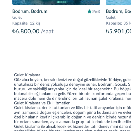
Bodrum, Bodrum
Bodrum, Bo
(Yeni)
Gulet
Gulet
Kapasite
:
12 kişi
Kapasite
:
35 k
₺6.800,00
/saat
₺5.901,0
Gulet Kiralama
Göz alıcı koyları, berrak denizi ve doğal güzellikleriyle Türkiye,
gule
unutulmaz bir deniz yolculuğu deneyimi sunar. Bodrum, Göcek, Sid
huzuru ve sakinliği arayanlar için de ideal bir seçenektir. Bu bölge
bulunabileceği anlamına gelir. Yüzen bir otel konforunda geçen bu tat
macera dolu hem de dinlendirici bir tatil sunan gulet kiralama, her y
Gulet Kiralama ve Ek Hizmetler
Gulet kiralama, deniz tutkunları ve lüks bir tatil arayanlar için 
aynı zamanda düğün eğlenceleri, doğum günü kutlamaları ve evlenme 
özel bir alanın keyfini çıkarabilir, doğanın ve denizin içinde huzur d
bir ortam sunarken, aynı zamanda grup tatillerinde de tercih edilm
Gulet kiralama ile alınabilecek ek hizmetler tatil deneyimini daha da 