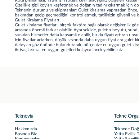
Rota planlaması: Tatilinizin rotası, keyif alacağınız bölgeleri kapsa
Özellikle gizli koyları keşfetmek ve doğanın tadını çıkarmak için d
Teknenin durumu ve ekipmanlar: Gulet kiralama yapmadan önce, kir
bakımdan geçip geçmediğini kontrol etmek, tatilinizin güvenli ve k
Gulet Kiralama Fiyatları
Gulet kiralama fiyatları, birçok faktöre bağlı olarak değişkenlik göste
arasında önemli farklar olabilir. Aynı şekilde, guletin boyutu, su
sunulan hizmetler daha kapsamlı olabilir, bu da fiyatı artıran unsu
için fiyatlar artarken, düşük sezonda daha uygun fiyatlara gulet ki
detayları göz önünde bulundurarak, bütçenize en uygun gulet kiral
ihtiyaçlarınıza en uygun guletleri kolayca inceleyebilirsiniz.
Teknevia
Tekne Orga
Hakkımızda
Teknede Do
Basında Biz
Yatta Evlilik T