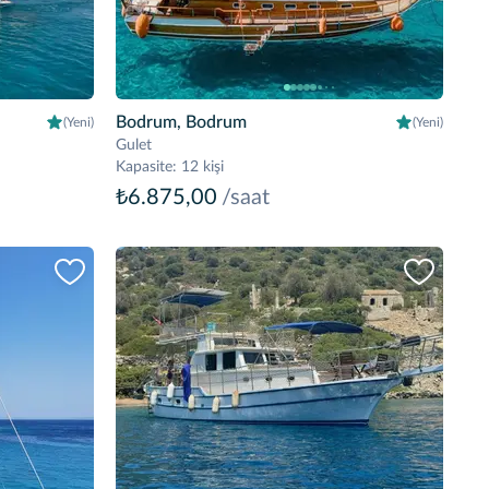
Bodrum, Bodrum
(Yeni)
(Yeni)
Gulet
Kapasite
:
12 kişi
₺6.875,00
/saat