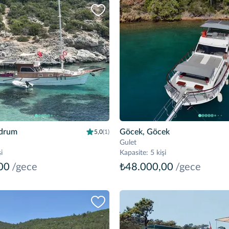
drum
Göcek, Göcek
5,0
(1)
Gulet
i
Kapasite
:
5 kişi
00
/gece
₺48.000,00
/gece