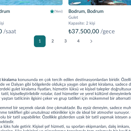
drum
Bodrum, Bodrum
(Yeni)
Gulet
işi
Kapasite
:
2 kişi
0
/saat
₺37.500,00
/gece
1
2
3
4
t kiralama
konusunda en çok tercih edilen destinasyonlardan biridir. Özellikl
e ve Dalyan gibi bölgelerde oldukça yaygın olan gulet kiralama, sadece d
lerdeki gulet kiralama fiyatları, hizmetin lüksü ve kişisel talepler doğrult
il, kişiselleştirilebilir rotalar, özel hizmetler ve yerel kültürel deneyimler
aştan tatilcinin ilgisini çeker ve grup tatilleri için mükemmel bir alternatif
mükemmel bir seçenek olarak öne çıkmaktadır. Bu eşsiz deneyim, sadece muht
teklifleri gibi unutulmaz etkinlikler için de ideal bir atmosfer sunuyor. G
olu bir tatil yapabilirler. Özellikle gözlerden uzak bir tatil yapmak isteyen a
ektedir.
lüks hale getirir. Kişisel şef hizmeti, su sporları ekipmanları, dalış imkanı, 