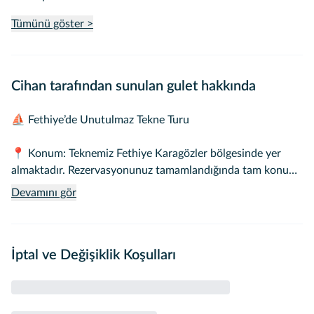
Tümünü göster >
Cihan tarafından sunulan gulet hakkında
⛵ Fethiye’de Unutulmaz Tekne Turu
📍 Konum: Teknemiz Fethiye Karagözler bölgesinde yer
almaktadır. Rezervasyonunuz tamamlandığında tam konum
bilgisi tarafınıza iletilecektir. Herhangi bir sorun yaşamanız
Devamını gör
durumunda Teknevia Müşteri Hizmetleri ekibi her zaman
size yardımcı olur.
İptal ve Değişiklik Koşulları
👥 Kapasite: 8kişi
🥂 Getirebilecekleriniz: Dışarıdan dilediğiniz yiyecek, içecek
ve alkolü getirebilirsiniz.