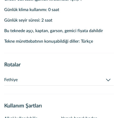
Günlük klima kullanımı: 0 saat
Günlük seyir süresi: 2 saat
Bu teknede aşçı, kaptan, garson, gemici fiyata dahildir
Tekne mürettebatının konuşabildiği diller: Türkçe
Rotalar
Fethiye
Fethiye bölgesinde kızıldağ katrancı adası Günlüklü koyu
gibi birbirinden güzel yerlerde denize girme fırsatı ve en
güzel görme noktasından Sunset turları yapmaktayız
Kullanım Şartları