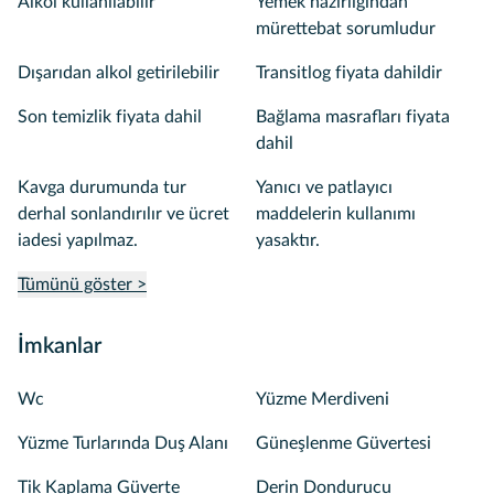
Alkol kullanılabilir
Yemek hazırlığından
mürettebat sorumludur
Dışarıdan alkol getirilebilir
Transitlog fiyata dahildir
Son temizlik fiyata dahil
Bağlama masrafları fiyata
dahil
Kavga durumunda tur
Yanıcı ve patlayıcı
derhal sonlandırılır ve ücret
maddelerin kullanımı
iadesi yapılmaz.
yasaktır.
Tümünü göster >
İmkanlar
Wc
Yüzme Merdiveni
Yüzme Turlarında Duş Alanı
Güneşlenme Güvertesi
Tik Kaplama Güverte
Derin Dondurucu