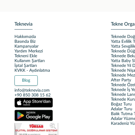
Teknevia
Tekne Orga
Hakkımızda
Teknede Do
Basında Biz
Yatta Evlilik T
Kampanyalar
Yatta Sevgili
Yardım Merkezi
Teknede Dü
Tekneni Ekle
Teknede Beka
Kullanım Şartları
Yatta Baby 
İptal Şartları
Teknede Yıl
KVKK - Aydınlatma
Teknede Nişa
Teknede Mez
After Party
Blog
Teknede Özel 
Teknede İş Y
info@teknevia.com
Teknede Lan
+90 850 308 15 62
Teknede Kur
Boğaz Turu
Adalar Turu
Balık Tutma T
Adalar Yüzm
Karadeniz Y