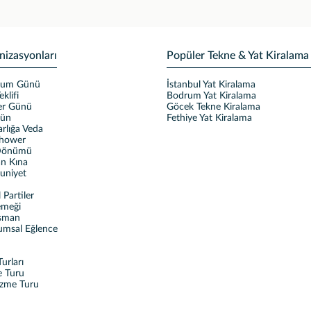
nizasyonları
Popüler Tekne & Yat Kiralama
ğum Günü
İstanbul Yat Kiralama
eklifi
Bodrum Yat Kiralama
ler Günü
Göcek Tekne Kiralama
ğün
Fethiye Yat Kiralama
rlığa Veda
Shower
 Dönümü
n Kına
uniyet
Partiler
emeği
sman
umsal Eğlence
urları
e Turu
üzme Turu