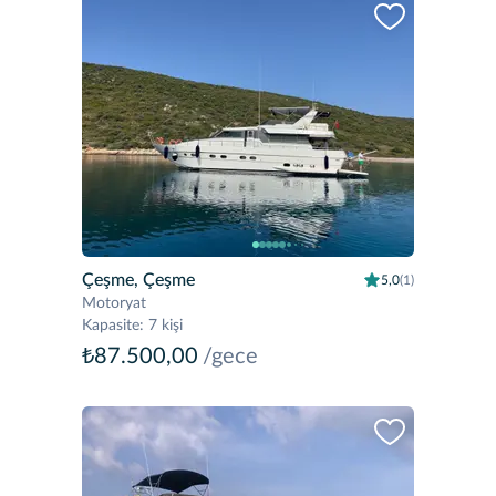
Çeşme, Çeşme
5,0
(1)
Motoryat
Kapasite
:
7 kişi
₺87.500,00
/gece