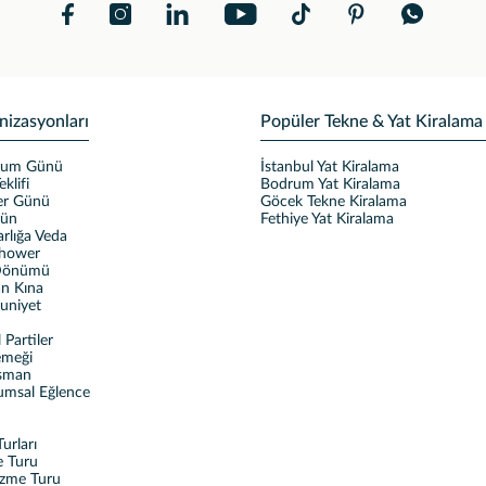
nizasyonları
Popüler Tekne & Yat Kiralama
ğum Günü
İstanbul Yat Kiralama
eklifi
Bodrum Yat Kiralama
ler Günü
Göcek Tekne Kiralama
ğün
Fethiye Yat Kiralama
rlığa Veda
Shower
 Dönümü
n Kına
uniyet
Partiler
emeği
sman
umsal Eğlence
urları
e Turu
üzme Turu