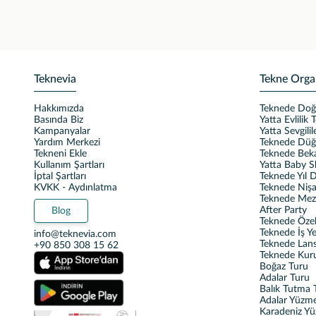
Teknevia
Tekne Orga
Hakkımızda
Teknede Do
Basında Biz
Yatta Evlilik T
Kampanyalar
Yatta Sevgili
Yardım Merkezi
Teknede Dü
Tekneni Ekle
Teknede Beka
Kullanım Şartları
Yatta Baby 
İptal Şartları
Teknede Yıl
KVKK - Aydınlatma
Teknede Nişa
Teknede Mez
After Party
Blog
Teknede Özel 
Teknede İş Y
info@teknevia.com
Teknede Lan
+90 850 308 15 62
Teknede Kur
Boğaz Turu
Adalar Turu
Balık Tutma T
Adalar Yüzm
Karadeniz Y