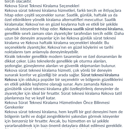
tercih olacaktır.
Kekova Sürat Teknesi Kiralama Seçenekleri
Kekova sürat teknesi kiralama hizmetleri, farklı tercih ve ihtiyaçlara
hitap eden çeşitli seçenekler sunar. Saatlik, günlük, haftalık ya da
özel etkinliklere yönelik kiralama alternatifleri mevcuttur. Saatlik
kiralamalar, Kekova’nın en güzel koylarına hızlı ve etkili bir şekilde
ulaşmak isteyenlere hitap eder.
Kekova saatlik sürat teknesi kiralama
,
genellikle sınırlı zamanı olan ziyaretçiler tarafından tercih edilir. Daha
uzun bir deneyim arayanlar için ise Kekova günlük sürat teknesi
kiralama ve Kekova haftalık kiralama seçenekleri idealdir. Bu
seçeneklerle ziyaretçiler, Kekova’nın en güzel köylerini ve tarihi
noktalarını tam anlamıyla deneyimleyebilir.
Kiralık tekneler genellikle modern tasarımları ve özel donanımları ile
dikkat çeker. Lüks teknelerde genellikle şık oturma alanları,
şezlonglar, güneşlenme alanları ve güvenlik ekipmanları bulunur.
Kekova sürat teknesi kiralama hizmeti, çok yönlü bir deneyim
sunarak konfor ve güzelliği bir arada sağlar.
Sürat teknesi kiralama
Kekova
için oldukça popüler bir seçenektir ve bölgenin güzelliklerini
en etkili şekilde keşfetme olanağı sunar. Aynı zamanda Kekova
günübirlik sürat teknesi kiralama gibi özelleştirilmiş deneyimler de
ziyaretçiler için ideal bir fırsattır. Sürat teknesi kiralama Kekova tatil
planlarınıza hız ve keyif katar.
Kekova Sürat Teknesi Kiralama Hizmetinden Önce Bilinmesi
Gerekenler
Kekova sürat teknesi kiralama, hem keyifli bir gezi deneyimi hem de
bölgenin tarihi ve doğal zenginliklerini yakından görmek isteyenler
için benzersiz bir fırsattır. Ancak, bu hizmetten en iyi şekilde
yararlanabilmek için bazı önemli detaylara dikkat edilmesi gereklidir.