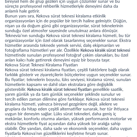
bireysel hem de grup gezileri için uygun çözümler sunar ve bu
süreçte profesyonel rehberlik hizmetleriyle deneyimi daha da
anlamlı hale getirir.
Bunun yanı sıra, Kekova sürat teknesi kiralama etkinlik
organizasyonları için de popüler bir tercih haline gelmiştir. Düğün,
nişan ya da doğum günü gibi organizasyonlar, sürat teknelerinin
sunduğu özel atmosfer sayesinde unutulmaz anlara dönüşür.
Teknevia’nın sunduğu Kekova sürat teknesi kiralama hizmeti, bu tür
organizasyonlar için özel olarak tasarlanmış seçenekler sunar. Ekstra
hizmetler arasında teknede yemek servisi, dalış ekipmanları ve
fotoğraflama hizmetleri yer alır. Özellikle
Kekova kiralık sürat teknesi
hizmetinde sunulan profesyonel fotoğraf çekim olanakları, bu özel
anları kalıcı hale getirerek deneyimi eşsiz bir boyuta taşır.
Kekova Sürat Teknesi Kiralama Fiyatları
Kekova sürat teknesi kiralama fiyatları, çeşitli faktörlere bağlı olarak
farklılık gösterir ve ziyaretçilerin bütçelerine uygun seçenekler sunar.
Bu fiyatlar; teknelerin boyutu, lüks seviyesi, kiralama süresi, sunulan
hizmetlerin kapsamı ve dahil olan ekstralara göre değişiklik
gösterebilir.
Kekova kiralık sürat teknesi fiyatları
genellikle saatlik,
yarım günlük ya da tam günlük seçenekler şeklinde sunulur ve
tercih edilen zaman dilimine göre farklılaşır. Kekova sürat teknesi
kiralama hizmeti, yalnızca bireysel gezginlere değil, ailelere ve
gruplara da hitap eden çeşitli alternatifler sunarak, her tür ihtiyaca
uygun bir deneyim sağlar. Lüks sürat tekneleri, daha geniş iç
mekânlar, konforlu oturma alanları, yüksek performanslı motorlar ve
ekstra hizmetlerle fiyat açısından daha yüksek bir aralığa sahip
olabilir. Öte yandan, daha sade ve ekonomik seçenekler, daha uygun
fiyatlarla Kekova’nın güzelliklerini keşfetme fırsatı sunar.