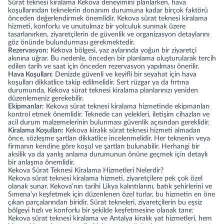
Sürat teknesi kiralama Kekova deneyimini planlarken, hava
koşullarından teknelerin donanım durumuna kadar birçok faktörü
önceden değerlendirmek önemlidir. Kekova sürat teknesi kiralama
hizmeti, konforlu ve unutulmaz bir yolculuk sunmak üzere
tasarlanırken, ziyaretçilerin de güvenlik ve organizasyon detaylarını
göz önünde bulundurması gerekmektedir.
Rezervasyon:
Kekova bölgesi, yaz aylarında yoğun bir ziyaretçi
akınına uğrar. Bu nedenle, önceden bir planlama oluşturularak tercih
edilen tarih ve saat için önceden rezervasyon yapılması önerilir.
Hava Koşulları:
Denizde güvenli ve keyifli bir seyahat için hava
koşulları dikkatlice takip edilmelidir. Sert rüzgar ya da fırtına
durumunda, Kekova sürat teknesi kiralama planlarınızı yeniden
düzenlemeniz gerekebilir.
Ekipmanlar:
Kekova sürat teknesi kiralama hizmetinde ekipmanları
kontrol etmek önemlidir. Teknede can yelekleri, iletişim cihazları ve
acil durum malzemelerinin bulunması güvenlik açısından gereklidir.
Kiralama Koşulları:
Kekova kiralık sürat teknesi hizmeti almadan
önce, sözleşme şartları dikkatlice incelenmelidir. Her teknenin veya
firmanın kendine göre koşul ve şartları bulunabilir. Herhangi bir
aksilik ya da yanlış anlama durumunun önüne geçmek için detaylı
bir anlaşma önemlidir.
Kekova Sürat Teknesi Kiralama Hizmetleri Nelerdir?
Kekova sürat teknesi kiralama hizmeti, ziyaretçilere pek çok özel
olanak sunar. Kekova’nın tarihi Likya kalıntılarını, batık şehirlerini ve
Sımena’yı keşfetmek için düzenlenen özel turlar, bu hizmetin en öne
çıkan parçalarından biridir. Sürat tekneleri, ziyaretçilerin bu eşsiz
bölgeyi hızlı ve konforlu bir şekilde keşfetmesine olanak tanır.
Kekova sürat teknesi kiralama ve
Antalya kiralık yat
hizmetleri, hem