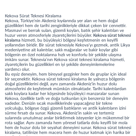
Kekova Sürat Teknesi Kiralama
Kekova, Türkiye’nin Akdeniz kıyılarında yer alan ve hem doğal
güzellikleri hem de tarihi zenginlikleriyle dikkat çeken bir cennettir.
Masmavi ve berrak suları, gizemli koyları, batık şehir kalıntıları ve
huzur veren atmosferiyle ziyaretçilerini büyüler.
Kekova sürat teknesi
kiralama
hizmeti, bu büyüleyici bölgeyi keşfetmenin en keyifli
yollarından biridir. Bir sürat teknesiyle Kekova’yı gezmek, antik Likya
medeniyetine ait kalıntılar, saklı mağaralar ve bakir koylar gibi
bölgenin en özel noktalarına hızlı ve konforlu bir şekilde ulaşma
imkânı sunar. Teknevia’nın Kekova sürat teknesi kiralama hizmeti,
ziyaretçilerin bu güzellikleri en iyi şekilde deneyimlemelerine
yardımcı olur.
Bu eşsiz deneyim, hem bireysel gezginler hem de gruplar için ideal
bir seçenektir. Kekova sürat teknesi kiralama ile yalnızca bölgenin
doğal güzelliklerini değil, aynı zamanda Akdeniz’in huzur dolu
atmosferini de keşfetmek mümkün olmaktadır. Tarihi kalıntılardan
saklı koylara kadar her köşesinde büyüleyici manzaralar sunan
Kekova, özellikle tarih ve doğa tutkunları için benzersiz bir deneyim
vadeder. Denizin sıcak maviliklerinde yapacağınız bir tekne
yolculuğu, bölgeye özgü gizemli batıkların ve antik kalıntıların izini
sürme fırsatı da sunar. Kekova, Akdeniz’in sakin ve tertemiz
sularında unutulmaz anılar biriktirmek isteyenler için mükemmel bir
rota sağlar. Aynı zamanda hem yöresel tatlarla dolu keyifli bir mola
hem de huzur dolu bir seyahat deneyimi sunar. Kekova sürat teknesi
kiralama, tatilinize hem macera hem de huzur katmak için harika bir