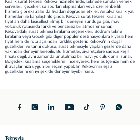
Kiralık sürat teknesi Kekova hizmetlerinde, teknede sunulan yemek
servisleri, içecekler, su sporları ekipmanları veya özel rehberlik
hizmeti gibi ekstralar da fiyatları doğrudan etkiler. Antalya kiralık yat
hizmetleri ile karşılaştırıldığında, Kekova sürat teknesi kiralama
fiyatları daha kişiselleştirilmiş bir deneyim sunduğu gibi, mavi
yolculuk rotasında farklı ve benzersiz bir atmosfer sunar.
Kekova’daki sürat teknesi kiralama seçenekleri,
Bodrum tekne
kiralama
veya Göcek gibi diğer popüler destinasyonlara kıyasla hem
fiyat hem de rota açısından farklılık gösterir. Kekova’nın doğal
güzellikleri ve tarihi dokusu, sürat teknesiyle yapılan gezilerde daha
yakından deneyimlenebilir. Bu hizmetler, ziyaretçilere sadece keşif
fırsatı değil, aynı zamanda unutulmaz bir mavi yolculuk anısı sunar.
Bölgedeki kiralama seçeneklerini inceleyerek, hem bütçenize hem de
ihtiyaçlarınıza uygun bir seçim yapabilir, Kekova’nın eşsiz
güzelliklerini en iyi şekilde deneyimleyebilirsiniz.
Teknevia