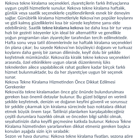
Kekova tekne kiralama seçenekleri, ziyaretçilerin farklı ihtiyaçlarına
uygun çeşitli hizmetlerle sunulur. Kekova tekne kiralama haftalık,
günlük veya saatlik seçeneklerle çeşitlendirilerek esnek bir deneyim
sağlar. Günübirlik kiralama hizmetleriyle Kekova’nın popüler koylarını
ve gizli kalmış güzelliklerini kısa bir sürede keşfetme şansı elde
edebilirsiniz. Saatlik
tekne kiralama kekova
ise daha kısa bir tur veya
hızlı bir gezinti isteyenler için ideal bir alternatiftir ve genellikle
yoğun programları olan ziyaretçiler tarafından tercih edilmektedir.
Hafta sonu veya tatil dönemlerinde ise haftalık kiralama seçenekleri
ön plana çıkar; bu sayede Kekova’nın büyüleyici doğasını ve turkuaz
koylarını daha geniş bir zaman diliminde, keyif dolu bir şekilde
keşfetmek mümkündür. Kekova’da kiralık tekne kekova seçenekleri
arasında, özel etkinliklere uygun olarak düzenlenmiş lüks
teknelerden ailece yapılabilecek rahat gezilere kadar birçok farklı
hizmet bulunmaktadır, bu da her ziyaretçiye uygun bir seçenek
sunar.
Kekova Tekne Kiralama Hizmetinden Önce Dikkat Edilmesi
Gerekenler
Kekova’da tekne kiralamadan önce göz önünde bulundurulması
gereken bazı önemli detaylar bulunur. Bu güzel bölgeyi en verimli
şekilde keşfetmek, denizin ve doğanın keyfini güvenli ve sorunsuz
bir şekilde çıkarmak için kiralama sürecinde bazı noktalara dikkat
etmek büyük önem taşır. Tatilinizi planlarken karşılaşabileceğiniz
çeşitli durumlara hazırlıklı olmak ve önceden bilgi sahibi olmak,
seyahatinizin daha keyifli geçmesine katkıda bulunur. Kekova Tekne
Kiralama hizmetinden yararlanırken dikkat etmeniz gereken başlıca
konuları aşağıda sizin için sıraladık:
Sezon ve hava durumu: Kekova tekne kiralama fiyatları, sezona göre