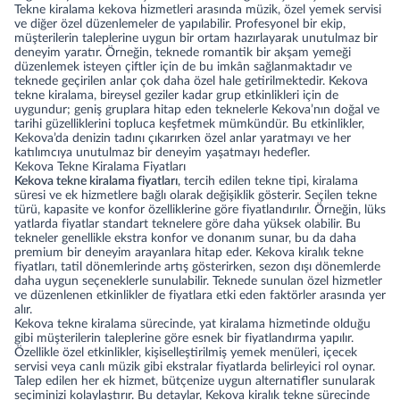
Tekne kiralama kekova hizmetleri arasında müzik, özel yemek servisi
ve diğer özel düzenlemeler de yapılabilir. Profesyonel bir ekip,
müşterilerin taleplerine uygun bir ortam hazırlayarak unutulmaz bir
deneyim yaratır. Örneğin, teknede romantik bir akşam yemeği
düzenlemek isteyen çiftler için de bu imkân sağlanmaktadır ve
teknede geçirilen anlar çok daha özel hale getirilmektedir. Kekova
tekne kiralama, bireysel geziler kadar grup etkinlikleri için de
uygundur; geniş gruplara hitap eden teknelerle Kekova’nın doğal ve
tarihi güzelliklerini topluca keşfetmek mümkündür. Bu etkinlikler,
Kekova’da denizin tadını çıkarırken özel anlar yaratmayı ve her
katılımcıya unutulmaz bir deneyim yaşatmayı hedefler.
Kekova Tekne Kiralama Fiyatları
Kekova tekne kiralama fiyatları
, tercih edilen tekne tipi, kiralama
süresi ve ek hizmetlere bağlı olarak değişiklik gösterir. Seçilen tekne
türü, kapasite ve konfor özelliklerine göre fiyatlandırılır. Örneğin, lüks
yatlarda fiyatlar standart teknelere göre daha yüksek olabilir. Bu
tekneler genellikle ekstra konfor ve donanım sunar, bu da daha
premium bir deneyim arayanlara hitap eder. Kekova kiralık tekne
fiyatları, tatil dönemlerinde artış gösterirken, sezon dışı dönemlerde
daha uygun seçeneklerle sunulabilir. Teknede sunulan özel hizmetler
ve düzenlenen etkinlikler de fiyatlara etki eden faktörler arasında yer
alır.
Kekova tekne kiralama sürecinde,
yat kiralama
hizmetinde olduğu
gibi müşterilerin taleplerine göre esnek bir fiyatlandırma yapılır.
Özellikle özel etkinlikler, kişiselleştirilmiş yemek menüleri, içecek
servisi veya canlı müzik gibi ekstralar fiyatlarda belirleyici rol oynar.
Talep edilen her ek hizmet, bütçenize uygun alternatifler sunularak
seçiminizi kolaylaştırır. Bu detaylar, Kekova kiralık tekne sürecinde