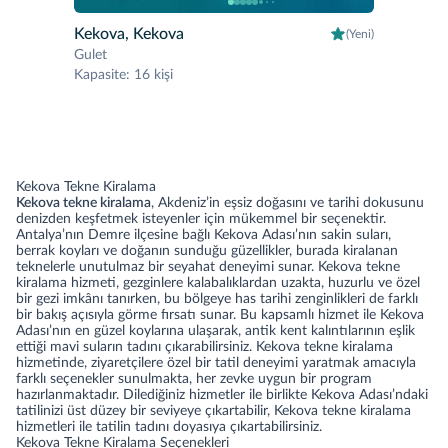
Kekova, Kekova
(Yeni)
Gulet
Kapasite
:
16 kişi
Kekova Tekne Kiralama
Kekova tekne kiralama
, Akdeniz’in eşsiz doğasını ve tarihi dokusunu
denizden keşfetmek isteyenler için mükemmel bir seçenektir.
Antalya’nın Demre ilçesine bağlı Kekova Adası’nın sakin suları,
berrak koyları ve doğanın sunduğu güzellikler, burada kiralanan
teknelerle unutulmaz bir seyahat deneyimi sunar. Kekova tekne
kiralama hizmeti, gezginlere kalabalıklardan uzakta, huzurlu ve özel
bir gezi imkânı tanırken, bu bölgeye has tarihi zenginlikleri de farklı
bir bakış açısıyla görme fırsatı sunar. Bu kapsamlı hizmet ile Kekova
Adası’nın en güzel koylarına ulaşarak, antik kent kalıntılarının eşlik
ettiği mavi suların tadını çıkarabilirsiniz. Kekova tekne kiralama
hizmetinde, ziyaretçilere özel bir tatil deneyimi yaratmak amacıyla
farklı seçenekler sunulmakta, her zevke uygun bir program
hazırlanmaktadır. Dilediğiniz hizmetler ile birlikte Kekova Adası’ndaki
tatilinizi üst düzey bir seviyeye çıkartabilir, Kekova tekne kiralama
hizmetleri ile tatilin tadını doyasıya çıkartabilirsiniz.
Kekova Tekne Kiralama Seçenekleri