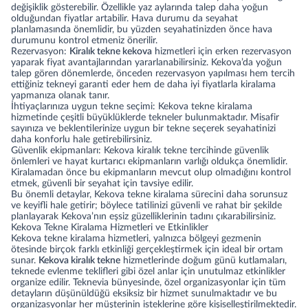
değişiklik gösterebilir. Özellikle yaz aylarında talep daha yoğun
olduğundan fiyatlar artabilir. Hava durumu da seyahat
planlamasında önemlidir, bu yüzden seyahatinizden önce hava
durumunu kontrol etmeniz önerilir.
Rezervasyon:
Kiralık tekne kekova
hizmetleri için erken rezervasyon
yaparak fiyat avantajlarından yararlanabilirsiniz. Kekova’da yoğun
talep gören dönemlerde, önceden rezervasyon yapılması hem tercih
ettiğiniz tekneyi garanti eder hem de daha iyi fiyatlarla kiralama
yapmanıza olanak tanır.
İhtiyaçlarınıza uygun tekne seçimi: Kekova tekne kiralama
hizmetinde çeşitli büyüklüklerde tekneler bulunmaktadır. Misafir
sayınıza ve beklentilerinize uygun bir tekne seçerek seyahatinizi
daha konforlu hale getirebilirsiniz.
Güvenlik ekipmanları: Kekova kiralık tekne tercihinde güvenlik
önlemleri ve hayat kurtarıcı ekipmanların varlığı oldukça önemlidir.
Kiralamadan önce bu ekipmanların mevcut olup olmadığını kontrol
etmek, güvenli bir seyahat için tavsiye edilir.
Bu önemli detaylar, Kekova tekne kiralama sürecini daha sorunsuz
ve keyifli hale getirir; böylece tatilinizi güvenli ve rahat bir şekilde
planlayarak Kekova’nın eşsiz güzelliklerinin tadını çıkarabilirsiniz.
Kekova Tekne Kiralama Hizmetleri ve Etkinlikler
Kekova tekne kiralama hizmetleri, yalnızca bölgeyi gezmenin
ötesinde birçok farklı etkinliği gerçekleştirmek için ideal bir ortam
sunar.
Kekova kiralık tekne
hizmetlerinde doğum günü kutlamaları,
teknede evlenme teklifleri
gibi özel anlar için unutulmaz etkinlikler
organize edilir. Teknevia bünyesinde, özel organizasyonlar için tüm
detayların düşünüldüğü eksiksiz bir hizmet sunulmaktadır ve bu
organizasyonlar her müşterinin isteklerine göre kişiselleştirilmektedir.