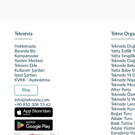
Teknevia
Tekne Orga
Hakkımızda
Teknede Do
Basında Biz
Yatta Evlilik T
Kampanyalar
Yatta Sevgili
Yardım Merkezi
Teknede Dü
Tekneni Ekle
Teknede Beka
Kullanım Şartları
Yatta Baby 
İptal Şartları
Teknede Yıl
KVKK - Aydınlatma
Teknede Nişa
Teknede Mez
After Party
Blog
Teknede Özel 
Teknede İş Y
info@teknevia.com
Teknede Lan
+90 850 308 15 62
Teknede Kur
Boğaz Turu
Adalar Turu
Balık Tutma T
Adalar Yüzm
Karadeniz Y