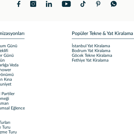
nizasyonları
Popüler Tekne & Yat Kiralama
ğum Günü
İstanbul Yat Kiralama
eklifi
Bodrum Yat Kiralama
ler Günü
Göcek Tekne Kiralama
ğün
Fethiye Yat Kiralama
rlığa Veda
Shower
 Dönümü
n Kına
uniyet
Partiler
emeği
sman
umsal Eğlence
urları
e Turu
üzme Turu