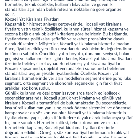
hizmetler; teknik özellikler, kullanım kılavuzları ve güvenlik
standartları açısından belirli referans noktalarına göre organize
edilir.
Kocaeli Yat Kiralama Fiyatları
Kapsamlı bir hizmet anlayışı çerçevesinde, Kocaeli yat kiralama
fiyatları; yatın teknik özellikleri, kullanım süresi, hizmet kapsamı ve
sezona bağlı olarak objektif kriterlere göre belirlenir. Bu bağlamda,
fiyatlandırma politikaları şeffaflık ve rekabet prensiplerine dayalı
olarak düzenlenir. Müşteriler, Kocaeli yat kiralama hizmeti almadan
önce, fiyatları etkileyen tüm unsurları detaylı biçimde değerlendirme
imkânına sahiptir. Öncelikle, yatın boyutu, donanım seviyesi, bakım
geçmişi ve kullanım süresi gibi etkenler, Kocaeli yat kiralama fiyatları
üzerinde belirleyici rol oynar. Bu etkenler; yat kiralama fiyatları
Kocaeli kapsamında, objektif veri analizleri sonucunda belirlenen
standartlara uygun şekilde fiyatlandırılır. Özellikle, Kocaeli yat
kiralama hizmetlerinde yer alan modellerin segmentlerine göre; lüks
segment, orta segment ve ekonomik seçenekler için farklı fiyat
aralıkları söz konusudur.
Günlük kullanım ve özel organizasyonlarda tercih edilebilecek
seçenekler arasında, Kocaeli günlük yat kiralama ve günlük yat
kiralama Kocaeli alternatifleri de bulunmaktadır. Bu seçeneklerde,
kısa süreli kullanımın yanı sıra; esnek ödeme sistemleri ve dönemsel
kampanyalar da söz konusu olur. Kocaeli yat kiralama hizmetinin
fiyatlandırma yapısı, objektif kriterlere dayalı olarak kullanıcıya şeffaf
biçimde sunulur. Hizmetin kalitesi, teknik donanım ve ekstra
hizmetlerin kapsamı, Kocaeli yat kiralama fiyatları üzerinde
doğrudan etkilidir. Örneğin, söz konusu fiyatlandırmada; kiralık yat
Kocaeli fiyatları ve
Kocaeli kiralık yat fiyatları
gibi ifadeler, hizmetin