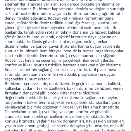
alternatifleri arasında yer alan, son derece dikkatle planlanmış bir
deneyim sunar. Bu hizmet kapsamında, denizin ve doğanın sunduğu
sakin atmosfer ile modern yaşamın konforunun buluştuğu bir tatil
deneyimi elde edersiniz. Kocaeli yat kiralama hizmetinin temel
amacı, müşterilerin deniz tatilinin sunduğu ferahlığı, konforu ve
güvenliği en iyi şekilde deneyimlemelerine olanak tanımaktır. Bu
bağlamda, tercih edilen rotalar, teknik donanım ve hizmet kalitesi
göz önünde bulundurularak, objektif kriterlere dayalı çözümler
sunulmaktadır. Geniş güverte alanları, ergonomik iç mekan
düzenlemeleri ve güncel güvenlik standartlarına uygun yapıları ile
sunulan bu hizmet, hem bireysel hem de kurumsal organizasyonlar
için tercih edilebilir. Denizin sunduğu eşsiz manzaralar eşliğinde,
Kocaeli yat kiralama seçeneği ile gerçekleştirilen seyahatlerde,
konfor ve lüks unsurları titizlikle harmanlanmaktadır. Yat kiralama
Kocaeli hizmetinin sağladığı esneklik sayesinde, tatil planlaması
sırasında farklı zaman dilimleri ve etkinlik programlarına uygun
seçenekler sunulmaktadır.
Bu hizmet çerçevesinde, deniz üzerinde geçirilen zamanın kalitesi,
kullanılan yatların teknik özellikleri, bakım durumu ve hizmet veren
firmaların deneyimi gibi birçok kriter nesnel ölçütlerle
değerlendirilmektedir. Kocaeli yat kiralama ile sağlanan deneyim,
müşterilerin beklentilerini objektif ve ölçülebilir standartlara göre
karşılayacak biçimde düzenlenir. Kocaeli yat kiralama hizmetinde
Teknevia’nın sunduğu yenilikçi yaklaşım, konfor ve güvenlik
standartlarının sürekli güncellenmesiyle öne çıkmaktadır. Söz
konusu hizmette, yatların teknik donanımları, navigasyon sistemleri,
yaşam alanlarının genişliği ve estetik detayları gibi unsurlar, objektif
kriterler doğrultusunda değerlendirilir. Böylelikle, deniz tatilinde elde