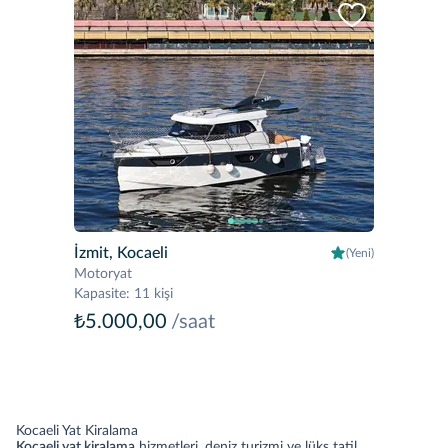
İzmit, Kocaeli
(Yeni)
Motoryat
Kapasite
:
11 kişi
₺5.000,00
/saat
Kocaeli Yat Kiralama
Kocaeli yat kiralama
hizmetleri, deniz turizmi ve lüks tatil