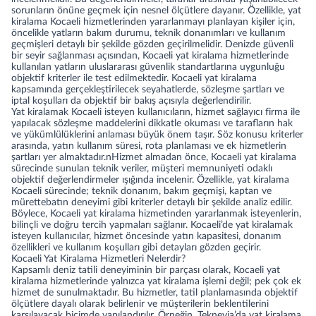
sorunların önüne geçmek için nesnel ölçütlere dayanır. Özellikle, yat
kiralama Kocaeli hizmetlerinden yararlanmayı planlayan kişiler için,
öncelikle yatların bakım durumu, teknik donanımları ve kullanım
geçmişleri detaylı bir şekilde gözden geçirilmelidir. Denizde güvenli
bir seyir sağlanması açısından, Kocaeli yat kiralama hizmetlerinde
kullanılan yatların uluslararası güvenlik standartlarına uygunluğu
objektif kriterler ile test edilmektedir. Kocaeli yat kiralama
kapsamında gerçekleştirilecek seyahatlerde, sözleşme şartları ve
iptal koşulları da objektif bir bakış açısıyla değerlendirilir.
Yat kiralamak Kocaeli isteyen kullanıcıların, hizmet sağlayıcı firma ile
yapılacak sözleşme maddelerini dikkatle okuması ve tarafların hak
ve yükümlülüklerini anlaması büyük önem taşır. Söz konusu kriterler
arasında, yatın kullanım süresi, rota planlaması ve ek hizmetlerin
şartları yer almaktadır.nHizmet almadan önce, Kocaeli yat kiralama
sürecinde sunulan teknik veriler, müşteri memnuniyeti odaklı
objektif değerlendirmeler ışığında incelenir. Özellikle, yat kiralama
Kocaeli sürecinde; teknik donanım, bakım geçmişi, kaptan ve
mürettebatın deneyimi gibi kriterler detaylı bir şekilde analiz edilir.
Böylece, Kocaeli yat kiralama hizmetinden yararlanmak isteyenlerin,
bilinçli ve doğru tercih yapmaları sağlanır. Kocaeli’de yat kiralamak
isteyen kullanıcılar, hizmet öncesinde yatın kapasitesi, donanım
özellikleri ve kullanım koşulları gibi detayları gözden geçirir.
Kocaeli Yat Kiralama Hizmetleri Nelerdir?
Kapsamlı deniz tatili deneyiminin bir parçası olarak, Kocaeli yat
kiralama hizmetlerinde yalnızca yat kiralama işlemi değil; pek çok ek
hizmet de sunulmaktadır. Bu hizmetler, tatil planlamasında objektif
ölçütlere dayalı olarak belirlenir ve müşterilerin beklentilerini
karşılayacak biçimde yapılandırılır. Örneğin, Teknevia’da yat kiralama