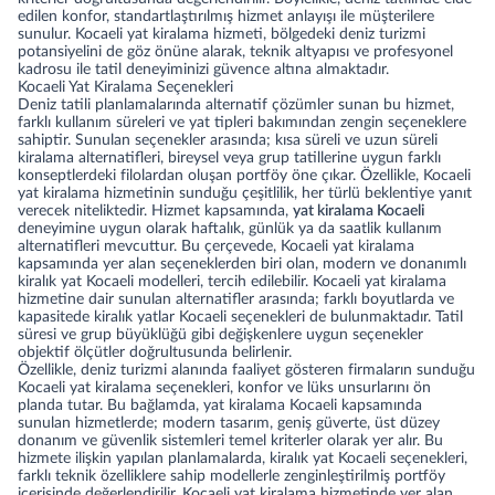
edilen konfor, standartlaştırılmış hizmet anlayışı ile müşterilere
sunulur. Kocaeli yat kiralama hizmeti, bölgedeki deniz turizmi
potansiyelini de göz önüne alarak, teknik altyapısı ve profesyonel
kadrosu ile tatil deneyiminizi güvence altına almaktadır.
Kocaeli Yat Kiralama Seçenekleri
Deniz tatili planlamalarında alternatif çözümler sunan bu hizmet,
farklı kullanım süreleri ve yat tipleri bakımından zengin seçeneklere
sahiptir. Sunulan seçenekler arasında; kısa süreli ve uzun süreli
kiralama alternatifleri, bireysel veya grup tatillerine uygun farklı
konseptlerdeki filolardan oluşan portföy öne çıkar. Özellikle, Kocaeli
yat kiralama hizmetinin sunduğu çeşitlilik, her türlü beklentiye yanıt
verecek niteliktedir. Hizmet kapsamında,
yat kiralama Kocaeli
deneyimine uygun olarak haftalık, günlük ya da saatlik kullanım
alternatifleri mevcuttur. Bu çerçevede, Kocaeli yat kiralama
kapsamında yer alan seçeneklerden biri olan, modern ve donanımlı
kiralık yat Kocaeli modelleri, tercih edilebilir. Kocaeli yat kiralama
hizmetine dair sunulan alternatifler arasında; farklı boyutlarda ve
kapasitede kiralık yatlar Kocaeli seçenekleri de bulunmaktadır. Tatil
süresi ve grup büyüklüğü gibi değişkenlere uygun seçenekler
objektif ölçütler doğrultusunda belirlenir.
Özellikle, deniz turizmi alanında faaliyet gösteren firmaların sunduğu
Kocaeli yat kiralama seçenekleri, konfor ve lüks unsurlarını ön
planda tutar. Bu bağlamda, yat kiralama Kocaeli kapsamında
sunulan hizmetlerde; modern tasarım, geniş güverte, üst düzey
donanım ve güvenlik sistemleri temel kriterler olarak yer alır. Bu
hizmete ilişkin yapılan planlamalarda, kiralık yat Kocaeli seçenekleri,
farklı teknik özelliklere sahip modellerle zenginleştirilmiş portföy
içerisinde değerlendirilir. Kocaeli yat kiralama hizmetinde yer alan