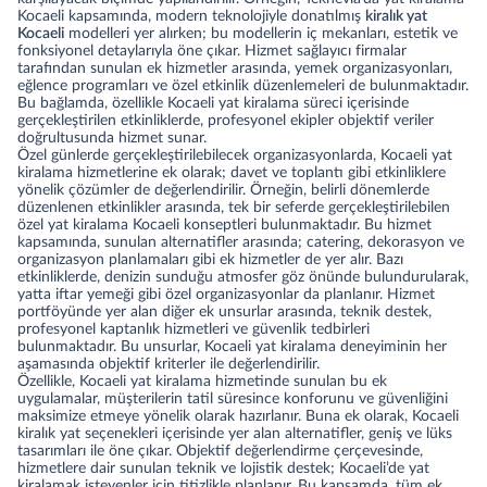
Kocaeli kapsamında, modern teknolojiyle donatılmış
kiralık yat
Kocaeli
modelleri yer alırken; bu modellerin iç mekanları, estetik ve
fonksiyonel detaylarıyla öne çıkar. Hizmet sağlayıcı firmalar
tarafından sunulan ek hizmetler arasında, yemek organizasyonları,
eğlence programları ve özel etkinlik düzenlemeleri de bulunmaktadır.
Bu bağlamda, özellikle Kocaeli yat kiralama süreci içerisinde
gerçekleştirilen etkinliklerde, profesyonel ekipler objektif veriler
doğrultusunda hizmet sunar.
Özel günlerde gerçekleştirilebilecek organizasyonlarda, Kocaeli yat
kiralama hizmetlerine ek olarak; davet ve toplantı gibi etkinliklere
yönelik çözümler de değerlendirilir. Örneğin, belirli dönemlerde
düzenlenen etkinlikler arasında, tek bir seferde gerçekleştirilebilen
özel yat kiralama Kocaeli konseptleri bulunmaktadır. Bu hizmet
kapsamında, sunulan alternatifler arasında; catering, dekorasyon ve
organizasyon planlamaları gibi ek hizmetler de yer alır. Bazı
etkinliklerde, denizin sunduğu atmosfer göz önünde bulundurularak,
yatta iftar yemeği
gibi özel organizasyonlar da planlanır. Hizmet
portföyünde yer alan diğer ek unsurlar arasında, teknik destek,
profesyonel kaptanlık hizmetleri ve güvenlik tedbirleri
bulunmaktadır. Bu unsurlar, Kocaeli yat kiralama deneyiminin her
aşamasında objektif kriterler ile değerlendirilir.
Özellikle, Kocaeli yat kiralama hizmetinde sunulan bu ek
uygulamalar, müşterilerin tatil süresince konforunu ve güvenliğini
maksimize etmeye yönelik olarak hazırlanır. Buna ek olarak, Kocaeli
kiralık yat seçenekleri içerisinde yer alan alternatifler, geniş ve lüks
tasarımları ile öne çıkar. Objektif değerlendirme çerçevesinde,
hizmetlere dair sunulan teknik ve lojistik destek; Kocaeli’de yat
kiralamak isteyenler için titizlikle planlanır. Bu kapsamda, tüm ek