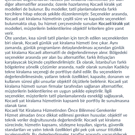
diğer alternatifler arasında; özenle hazırlanmış Kocaeli kiralık yat
modelleri de bulunur. Bu modeller, tatil planlamalarında farklı
tercihlere hitap edecek şekilde düzenlenmiştir. Seçenekler arasında,
Kocaeli yat kiralama hizmetinin çeşitli süre ve kapasite seçenekleri
bulunmakta olup, bu hizmet çerçevesinde sunulan
Kocaeli kiralık yat
modelleri, müşterilerin beklentilerine objektif kriterlere göre yanıt
verir.
Öte yandan, kısa süreli tatil planları için tercih edilen seçeneklerden
biri olarak, Kocaeli günlük yat kiralama hizmeti öne çıkar. Aynı
zamanda, günlük programların detaylandırılması açısından günlük
yat kiralama Kocaeli alternatifi de değerlendirmeye alınır. Bölgedeki
seçenekler arasında yer alan bu alternatifler, farklı ihtiyaçları
karşılayacak biçimde çeşitlendirilmiştir. Ek olarak, İstanbul’un farklı
bölgelerine yönelik çözümler arasında, nadir olarak sunulan
Kadıköy
tekne kiralama
seçeneği de portföye dahil edilir. Bu seçeneklerin
değerlendirilmesinde, yatların teknik özellikleri, kapasite, donanım ve
kullanım süresi gibi unsurlar objektif ölçütlerle belirlenir. Kocaeli yat
kiralama hizmeti sunan firmalar tarafından sağlanan alternatifler,
müşterilerin beklentilerine en uygun şekilde eşleştirilir. İlgili
seçenekler, müşterilerin tatil planlamalarında esnekliği sağlayarak,
Kocaeli yat kiralama hizmetinin kapsamlı bir portföy ile sunulmasına
olanak tanır.
Kocaeli Yat Kiralama Hizmetinden Önce Bilinmesi Gerekenler
Hizmet almadan önce dikkat edilmesi gereken hususlar, objektif ve
teknik veriler doğrultusunda değerlendirilir. Kocaeli yat kiralama
sürecinde, hizmetin kapsamı, sözleşme koşulları, sigorta, güvenlik
standartları ve yatın teknik özellikleri gibi pek çok unsur titizlikle
incelenmelidir. Bu değerlendirmeler, taraflar arasında yaşanabilecek