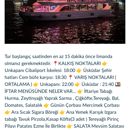
Tur başlangıç saatinden en az 15 dakika önce limanda
olmanız gerekmektedir. 📍KALKIŞ NOKTALARI 👉
Unkapanı Cibaliport İskelesi: 18:00 👉 Üsküdar Şehir
hatları Cem büfe karşısı: 18:30 📍 VARIŞ NOKTALARI (
ORTALAMA ) 👉 Unkapanı: 22:00 👉 Üsküdar : 21:40 🍱
İFTAR MENÜSÜNDE NELER VAR... 👉 İftariye Tabağı
Hurma, Zeytinyağlı Yaprak Sarma , Çiğköfte,Tereyağı, Bal,
Domates, Salatalık 👉 Günün Çorbası Mercimek Çorbası
👉 Ara Sıcak Sigara Böreği 👉 Ana Yemek Karışık Izgara
tabağı Tavuk Pirzola,Kasap Köfte(3 adet ) Tereyağlı Pirinç
Pilavı Patates Ezme İle Birlikte 👉 SALATA Mevsim Salatası