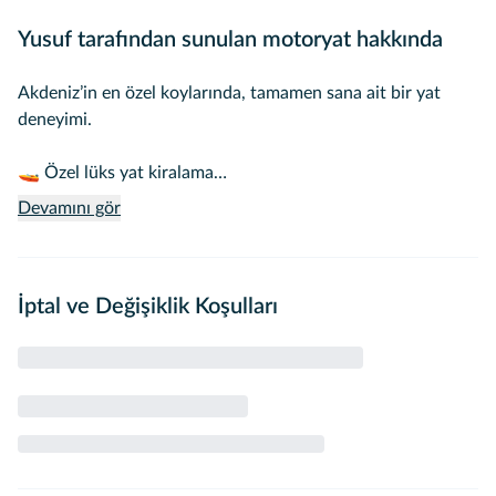
Yusuf tarafından sunulan motoryat hakkında
Akdeniz’in en özel koylarında, tamamen sana ait bir yat
deneyimi.
🚤 Özel lüks yat kiralama
🌊 Turkuaz sularda sessiz ve konforlu seyir
Devamını gör
👨‍✈️ Profesyonel kaptan & mürettebat
🍾 Premium içecek servisi (opsiyonel)
🎶 Özel müzik sistemi & kişisel atmosfer
İptal ve Değişiklik Koşulları
📸 Gün batımı ve koylarda fotoğraf durakları
💎 Kalabalıktan uzak, tamamen VIP konsept
💍 Özel günler: doğum günü, evlilik teklifi, kutlama
🛥️ Standart tur değil — kişiye özel yacht experience