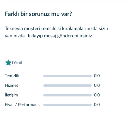
Farklı bir sorunuz mu var?
Teknevia müşteri temsilcisi kiralamalarınızda sizin
yanınızda.
Tıklayıp mesaj gönderebilirsiniz
(Yeni)
Temizlik
0,0
Hizmet
0,0
İletişim
0,0
Fiyat / Performans
0,0