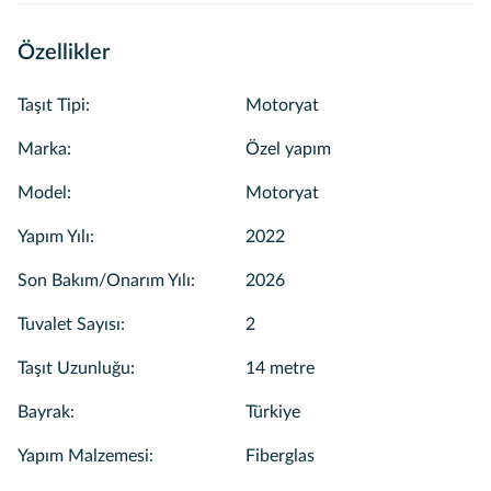
🎤 Ayrıntılı açıklama için iletişime geçebilirsiniz...
Özellikler
🚐 Alanya şehir içi VIP transfer hizmeti şirketimiz
Taşıt Tipi
:
Motoryat
tarafından karşılanmaktadır.
🔄 Daha birçok özel seçenek ve sürpriz fırsat için sizleri
Marka
:
Özel yapım
aramızda görmekten mutluluk duyarız!
Model
:
Motoryat
💙 Saygı ve sevgilerimizle...
Yapım Yılı
:
2022
Son Bakım/Onarım Yılı
:
2026
Tuvalet Sayısı
:
2
Taşıt Uzunluğu
:
14 metre
Bayrak
:
Türkiye
Yapım Malzemesi
:
Fiberglas