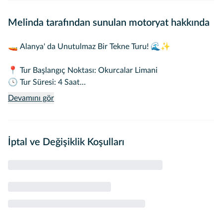
Melinda tarafından sunulan motoryat hakkında
🚤 Alanya' da Unutulmaz Bir Tekne Turu! 🌊✨
📍 Tur Başlangıç Noktası: Okurcalar Limani
🕓 Tur Süresi: 4 Saat
Devamını gör
🌿 Turumuz kapsamında, büyüleyici ada önünde 1.5 saatlik
yüzme ve dinlenme molası veriyoruz. 🏊‍♂️
Bu süre zarfında 👨‍🍳 yemeğiniz özenle hazırlanıp servis
İptal ve Değişiklik Koşulları
edilmektedir.
🍗 Standart Menü:
• Izgara Tavuk 🍗
• Taze Salata 🥗
• Makarna 🍝
• Soft içecekler 🥤
(Yemek menümüz tur ücretine dahildir.)