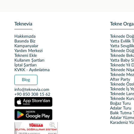
Teknevia
Tekne Orga
Hakkımızda
Teknede Do
Basında Biz
Yatta Evlilik T
Kampanyalar
Yatta Sevgili
Yardım Merkezi
Teknede Dü
Tekneni Ekle
Teknede Beka
Kullanım Şartları
Yatta Baby 
İptal Şartları
Teknede Yıl
KVKK - Aydınlatma
Teknede Nişa
Teknede Mez
After Party
Blog
Teknede Özel 
Teknede İş Y
info@teknevia.com
Teknede Lan
+90 850 308 15 62
Teknede Kur
Boğaz Turu
Adalar Turu
Balık Tutma T
Adalar Yüzm
Karadeniz Y