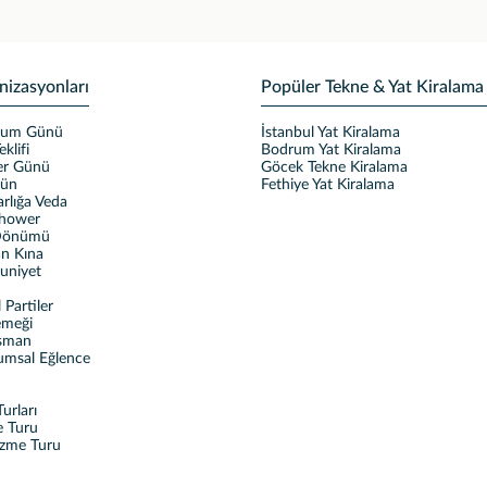
nizasyonları
Popüler Tekne & Yat Kiralama
ğum Günü
İstanbul Yat Kiralama
eklifi
Bodrum Yat Kiralama
ler Günü
Göcek Tekne Kiralama
ğün
Fethiye Yat Kiralama
rlığa Veda
Shower
 Dönümü
n Kına
uniyet
Partiler
emeği
sman
umsal Eğlence
urları
e Turu
üzme Turu