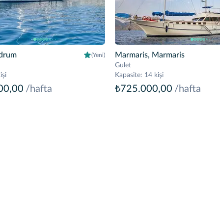
drum
Marmaris, Marmaris
(Yeni)
Gulet
işi
Kapasite
:
14 kişi
00,00
/hafta
₺725.000,00
/hafta