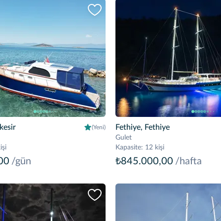
kesir
Fethiye, Fethiye
(Yeni)
Gulet
işi
Kapasite
:
12 kişi
00
/gün
₺845.000,00
/hafta