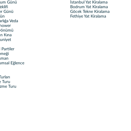
ğum Günü
İstanbul Yat Kiralama
eklifi
Bodrum Yat Kiralama
ler Günü
Göcek Tekne Kiralama
ğün
Fethiye Yat Kiralama
rlığa Veda
Shower
 Dönümü
n Kına
uniyet
Partiler
emeği
sman
umsal Eğlence
urları
e Turu
üzme Turu