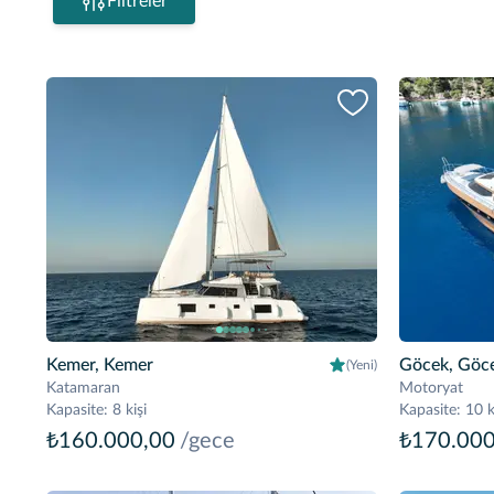
Filtreler
Kemer, Kemer
Göcek, Göc
(Yeni)
Katamaran
Motoryat
Kapasite
:
8 kişi
Kapasite
:
10 k
₺160.000,00
/gece
₺170.000