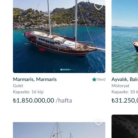
Marmaris, Marmaris
Ayvalık, Balı
(Yeni)
Gulet
Motoryat
Kapasite
:
16 kişi
Kapasite
:
10 k
₺1.850.000,00
/hafta
₺31.250,