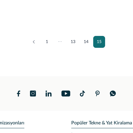
1
⋯
13
14
15
nizasyonları
Popüler Tekne & Yat Kiralama