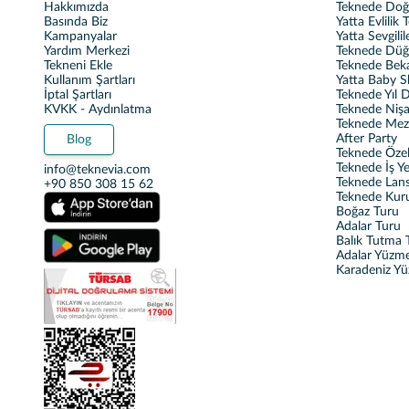
Hakkımızda
Teknede Do
Basında Biz
Yatta Evlilik T
Kampanyalar
Yatta Sevgili
Yardım Merkezi
Teknede Dü
Tekneni Ekle
Teknede Beka
Kullanım Şartları
Yatta Baby 
İptal Şartları
Teknede Yıl
KVKK - Aydınlatma
Teknede Nişa
Teknede Mez
After Party
Blog
Teknede Özel 
Teknede İş Y
info@teknevia.com
Teknede Lan
+90 850 308 15 62
Teknede Kur
Boğaz Turu
Adalar Turu
Balık Tutma T
Adalar Yüzm
Karadeniz Y