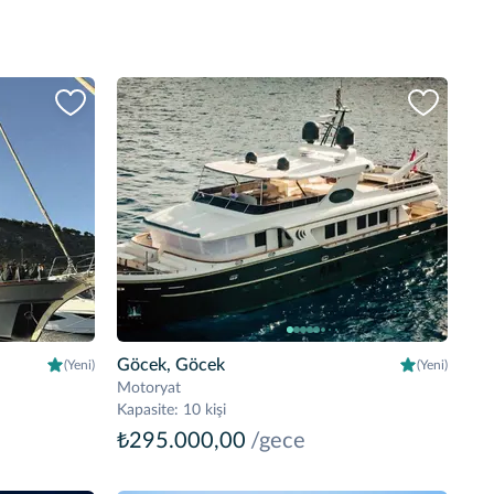
Göcek, Göcek
(Yeni)
(Yeni)
Motoryat
Kapasite
:
10 kişi
₺295.000,00
/gece