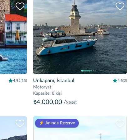
Unkapanı, İstanbul
4,92
(15)
4,5
(2)
Motoryat
Kapasite
:
8 kişi
₺4.000,00
/saat
⚡️ Anında Rezerve