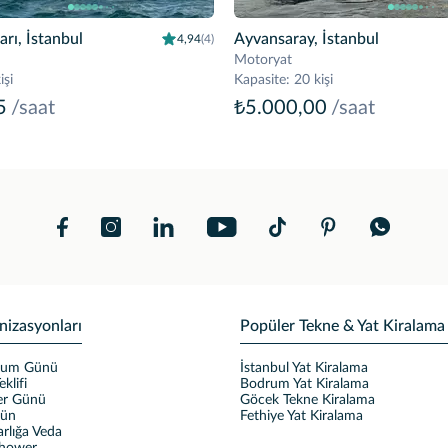
rı, İstanbul
Ayvansaray, İstanbul
4,94
(4)
Motoryat
işi
Kapasite
:
20 kişi
5
/saat
₺5.000,00
/saat
nizasyonları
Popüler Tekne & Yat Kiralama
ğum Günü
İstanbul Yat Kiralama
eklifi
Bodrum Yat Kiralama
ler Günü
Göcek Tekne Kiralama
ğün
Fethiye Yat Kiralama
rlığa Veda