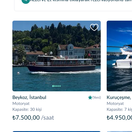
Beykoz, İstanbul
Kuruçeşme, 
(Yeni)
Motoryat
Motoryat
Kapasite
:
30 kişi
Kapasite
:
7 kiş
₺7.500,00
/saat
₺4.950,0