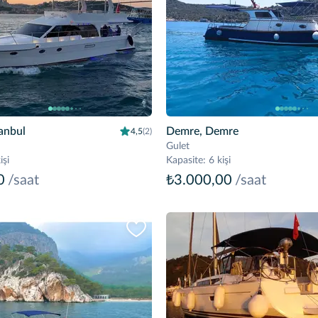
tanbul
Demre, Demre
4,5
(2)
Gulet
işi
Kapasite
:
6 kişi
0
/saat
₺3.000,00
/saat