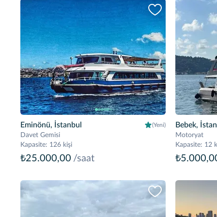
Eminönü, İstanbul
Bebek, İsta
(Yeni)
Davet Gemisi
Motoryat
Kapasite
:
126 kişi
Kapasite
:
12 k
₺25.000,00
/saat
₺5.000,0