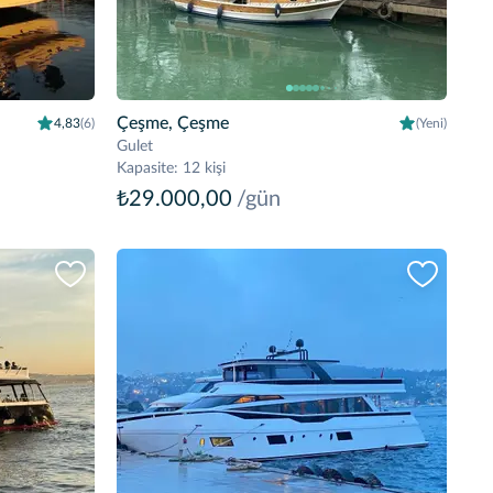
Çeşme, Çeşme
4,83
(6)
(Yeni)
Gulet
Kapasite
:
12 kişi
₺29.000,00
/gün