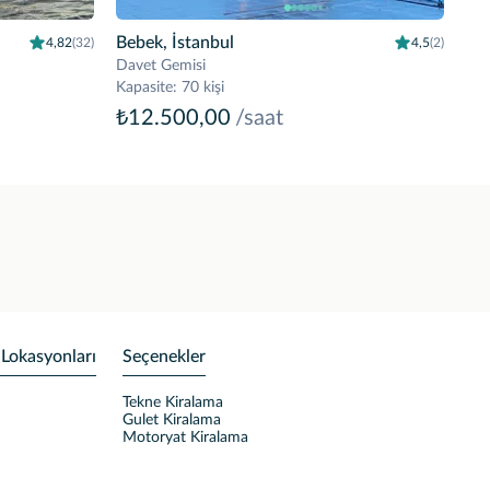
Bebek, İstanbul
4,82
(32)
4,5
(2)
Davet Gemisi
Kapasite
:
70 kişi
₺12.500,00
/saat
 Lokasyonları
Seçenekler
Tekne Kiralama
Gulet Kiralama
Motoryat Kiralama