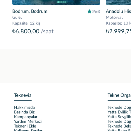
Bodrum, Bodrum
Anadolu Hisa
(Yeni)
Gulet
Motoryat
Kapasite
:
12 kişi
Kapasite
:
10 k
₺6.800,00
/saat
₺2.999,7
Teknevia
Tekne Orga
Hakkımızda
Teknede Do
Basında Biz
Yatta Evlilik T
Kampanyalar
Yatta Sevgili
Yardım Merkezi
Teknede Dü
Tekneni Ekle
Teknede Beka