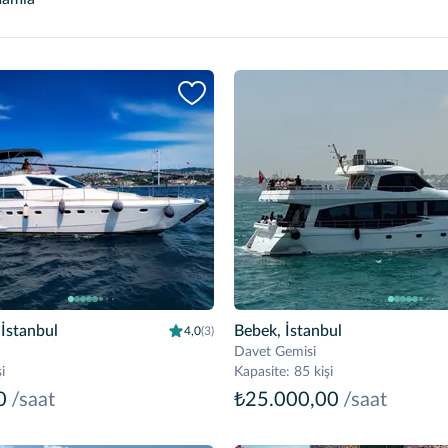
İstanbul
Bebek, İstanbul
4,0
(3)
Davet Gemisi
i
Kapasite
:
85 kişi
0
/saat
₺25.000,00
/saat