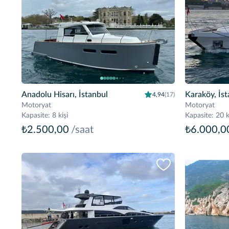
Anadolu Hisarı, İstanbul
Karaköy, İs
4,94
(17)
Motoryat
Motoryat
Kapasite
:
8 kişi
Kapasite
:
20 k
₺2.500,00
/saat
₺6.000,0