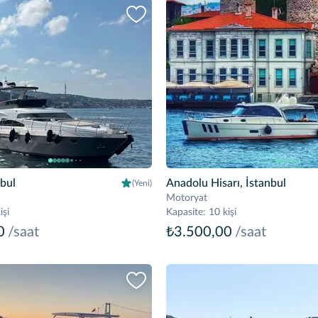
nbul
Anadolu Hisarı, İstanbul
(Yeni)
Motoryat
işi
Kapasite
:
10 kişi
0
/saat
₺3.500,00
/saat