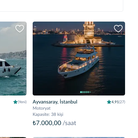
Ayvansaray, İstanbul
(Yeni)
4,91
(27)
Motoryat
Kapasite
:
38 kişi
₺7.000,00
/saat