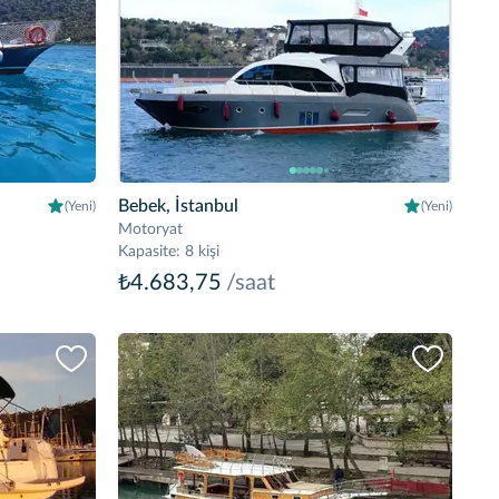
Bebek, İstanbul
(Yeni)
(Yeni)
Motoryat
Kapasite
:
8 kişi
₺4.683,75
/saat