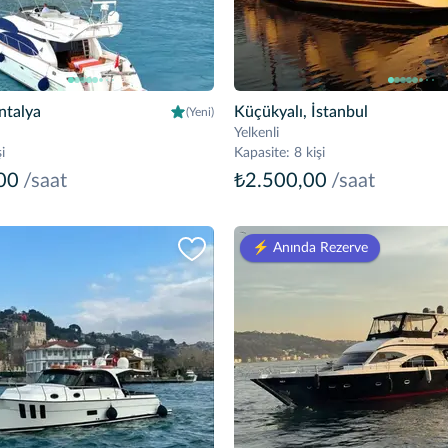
ntalya
Küçükyalı, İstanbul
(Yeni)
Yelkenli
i
Kapasite
:
8 kişi
00
/saat
₺2.500,00
/saat
⚡️ Anında Rezerve