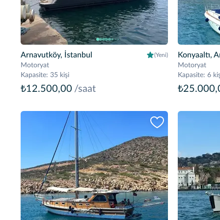
Arnavutköy, İstanbul
Konyaaltı, A
(Yeni)
Motoryat
Motoryat
Kapasite
:
35 kişi
Kapasite
:
6 kiş
₺12.500,00
/saat
₺25.000,