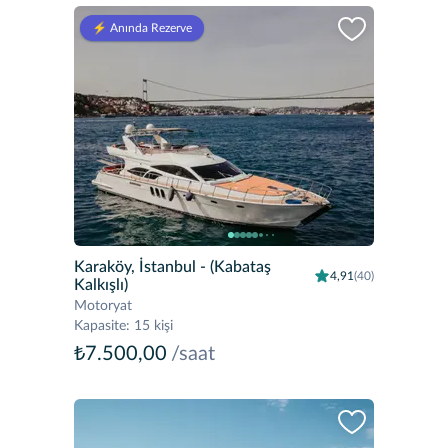
⚡️ Anında Rezerve
Karaköy, İstanbul
- (Kabataş
4,91
(40)
Kalkışlı)
Motoryat
Kapasite
:
15 kişi
₺7.500,00
/saat