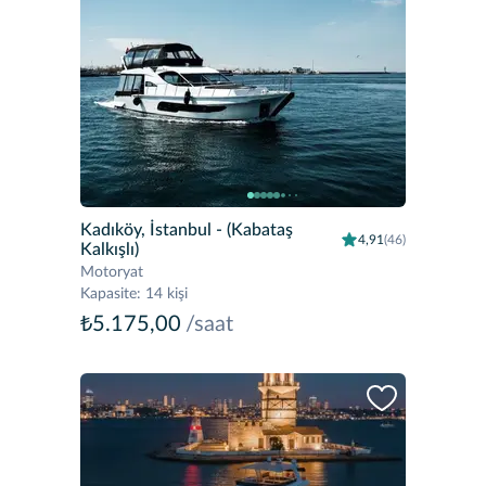
Kadıköy, İstanbul
- (Kabataş
4,91
(46)
Kalkışlı)
Motoryat
Kapasite
:
14 kişi
₺5.175,00
/saat