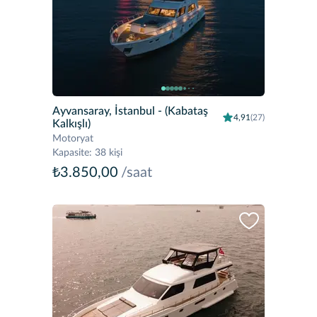
Ayvansaray, İstanbul
- (Kabataş
4,91
(27)
Kalkışlı)
Motoryat
Kapasite
:
38 kişi
₺3.850,00
/saat