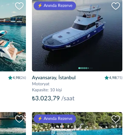
⚡️ Anında Rezerve
Ayvansaray, İstanbul
4,98
(26)
4,98
(75)
Motoryat
Kapasite
:
10 kişi
₺3.023,79
/saat
⚡️ Anında Rezerve