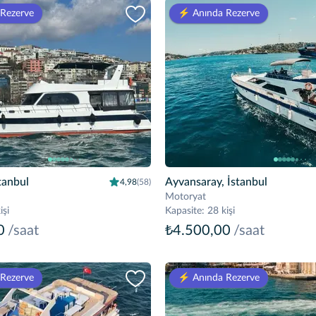
 Rezerve
⚡️ Anında Rezerve
tanbul
Ayvansaray, İstanbul
4,98
(58)
Motoryat
işi
Kapasite
:
28 kişi
0
/saat
₺4.500,00
/saat
 Rezerve
⚡️ Anında Rezerve