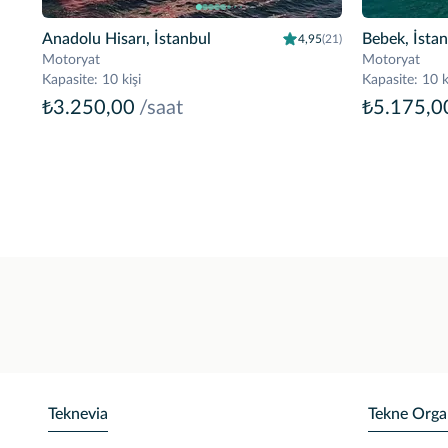
Anadolu Hisarı, İstanbul
Bebek, İsta
4,95
(21)
Motoryat
Motoryat
Kapasite
:
10 kişi
Kapasite
:
10 k
₺3.250,00
/saat
₺5.175,0
Teknevia
Tekne Orga