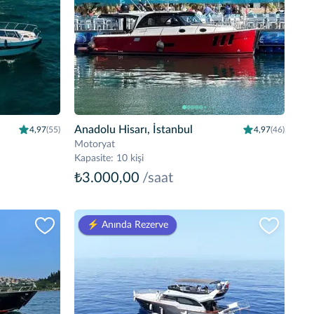
Anadolu Hisarı, İstanbul
4,97
(55)
4,97
(46)
Motoryat
Kapasite
:
10 kişi
₺3.000,00
/saat
⚡️ Anında Rezerve