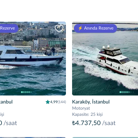
 Rezerve
⚡️ Anında Rezerve
tanbul
Karaköy, İstanbul
4,99
(144)
Motoryat
işi
Kapasite
:
25 kişi
0
/saat
₺4.737,50
/saat