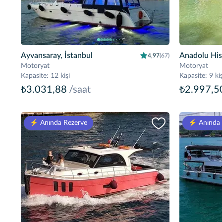
Ayvansaray, İstanbul
Anadolu Hisa
4,97
(67)
Motoryat
Motoryat
Kapasite
:
12 kişi
Kapasite
:
9 kiş
₺3.031,88
/saat
₺2.997,5
⚡️ Anında Rezerve
⚡️ Anında