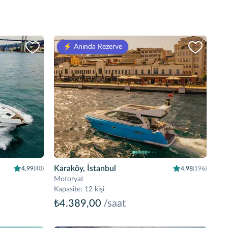
⚡️ Anında Rezerve
Karaköy, İstanbul
4,99
(40)
4,98
(196)
Motoryat
Kapasite
:
12 kişi
₺4.389,00
/saat