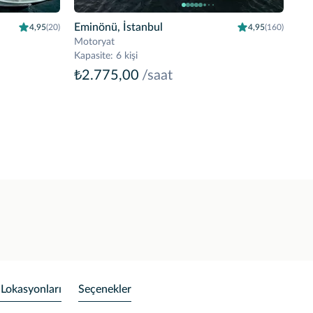
Eminönü, İstanbul
4,95
(20)
4,95
(160)
Motoryat
Kapasite
:
6 kişi
₺2.775,00
/saat
 Lokasyonları
Seçenekler