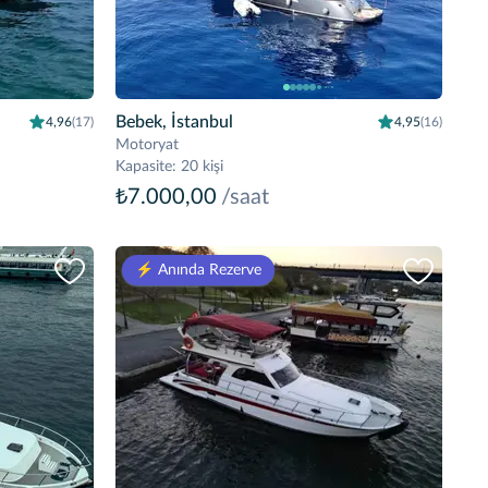
Bebek, İstanbul
4,96
(17)
4,95
(16)
Motoryat
Kapasite
:
20 kişi
₺7.000,00
/saat
⚡️ Anında Rezerve