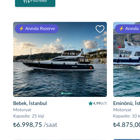
Filtreler
⚡️ Anında Rezerve
⚡️ Anında
Bebek, İstanbul
Eminönü, İs
4,99
(67)
Motoryat
Motoryat
Kapasite
:
25 kişi
Kapasite
:
10 k
₺6.998,75
/saat
₺4.875,0