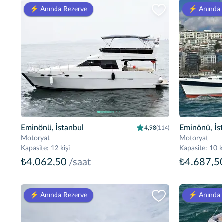
⚡️ Anında Rezerve
⚡️ Anında
Eminönü, İstanbul
Eminönü, İs
4,98
(114)
Motoryat
Motoryat
Kapasite
:
12 kişi
Kapasite
:
10 k
₺4.062,50
/saat
₺4.687,5
⚡️ Anında Rezerve
⚡️ Anında