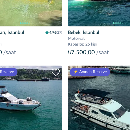
rı, İstanbul
Bebek, İstanbul
4,96
(27)
Motoryat
i
Kapasite
:
25 kişi
0
/saat
₺7.500,00
/saat
 Rezerve
⚡️ Anında Rezerve