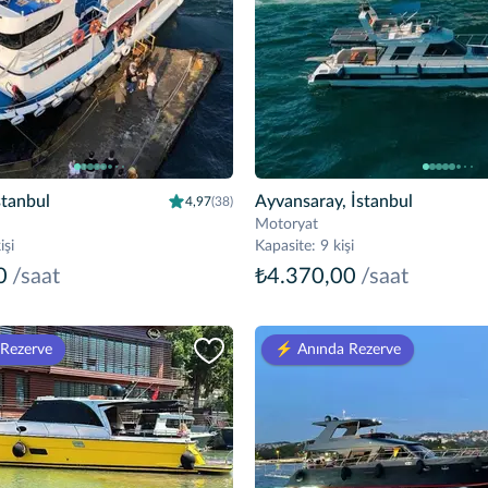
stanbul
Ayvansaray, İstanbul
4,97
(38)
Motoryat
işi
Kapasite
:
9 kişi
0
/saat
₺4.370,00
/saat
 Rezerve
⚡️ Anında Rezerve