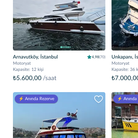
Arnavutköy, İstanbul
Unkapanı, İ
4,98
(70)
Motoryat
Motoryat
Kapasite
:
12 kişi
Kapasite
:
36 k
₺5.600,00
/saat
₺7.000,0
⚡️ Anında Rezerve
⚡️ Anında