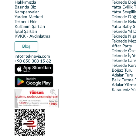
Hakkımızda
Teknede Do
Basında Biz
Yatta Evlilik T
Kampanyalar
Yatta Sevgili
Yardım Merkezi
Teknede Dü
Tekneni Ekle
Teknede Beka
Kullanım Şartları
Yatta Baby 
İptal Şartları
Teknede Yıl
KVKK - Aydınlatma
Teknede Nişa
Teknede Mez
After Party
Blog
Teknede Özel 
Teknede İş Y
info@teknevia.com
Teknede Lan
+90 850 308 15 62
Teknede Kur
Boğaz Turu
Adalar Turu
Balık Tutma T
Adalar Yüzm
Karadeniz Y