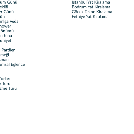
ğum Günü
İstanbul Yat Kiralama
eklifi
Bodrum Yat Kiralama
ler Günü
Göcek Tekne Kiralama
ğün
Fethiye Yat Kiralama
rlığa Veda
Shower
 Dönümü
n Kına
uniyet
Partiler
emeği
sman
umsal Eğlence
urları
e Turu
üzme Turu