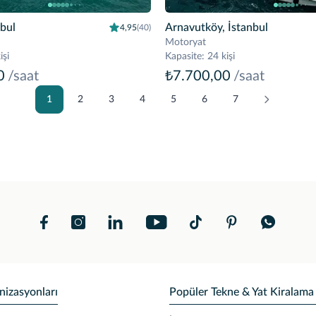
nbul
Arnavutköy, İstanbul
4,95
(40)
Motoryat
işi
Kapasite
:
24 kişi
0
/saat
₺7.700,00
/saat
1
2
3
4
5
6
7
nizasyonları
Popüler Tekne & Yat Kiralama