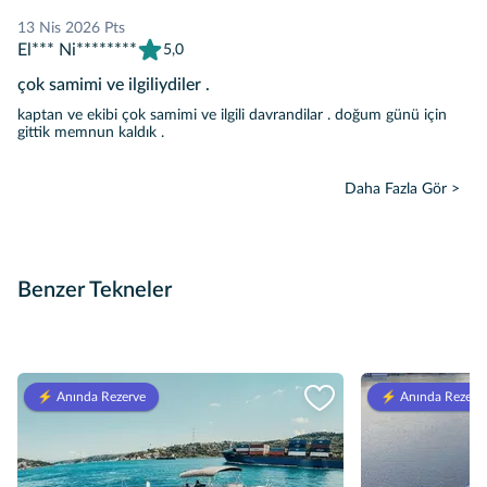
13 Nis 2026 Pts
El*** Ni********
5,0
çok samimi ve ilgiliydiler .
kaptan ve ekibi çok samimi ve ilgili davrandilar . doğum günü için
gittik memnun kaldık .
Daha Fazla Gör >
Benzer Tekneler
⚡️ Anında Rezerve
⚡️ Anında Rezerv