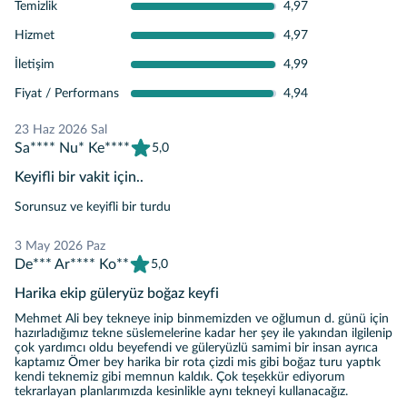
😊
Temizlik
4,97
Hizmet
4,97
İletişim
4,99
Fiyat / Performans
4,94
23 Haz 2026 Sal
Sa**** Nu* Ke****
5,0
Keyifli bir vakit için..
Sorunsuz ve keyifli bir turdu
3 May 2026 Paz
De*** Ar**** Ko**
5,0
Harika ekip güleryüz boğaz keyfi
Mehmet Ali bey tekneye inip binmemizden ve oğlumun d. günü için
hazırladığımız tekne süslemelerine kadar her şey ile yakından ilgilenip
çok yardımcı oldu beyefendi ve güleryüzlü samimi bir insan ayrıca
kaptamız Ömer bey harika bir rota çizdi mis gibi boğaz turu yaptık
kendi teknemiz gibi memnun kaldık. Çok teşekkür ediyorum
tekrarlayan planlarımızda kesinlikle aynı tekneyi kullanacağız.