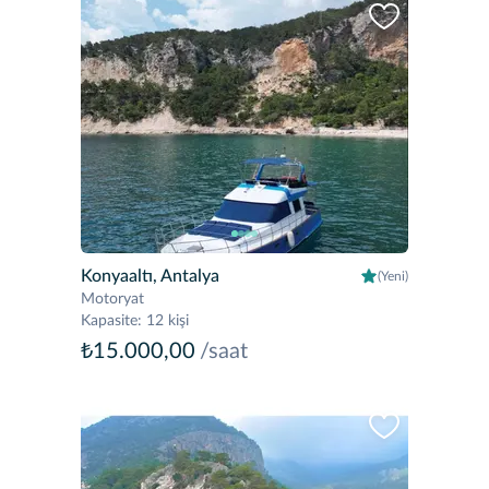
Konyaaltı, Antalya
(Yeni)
Motoryat
Kapasite
:
12 kişi
₺15.000,00
/saat