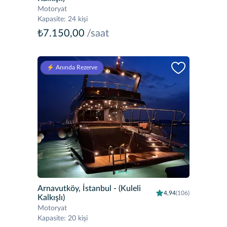
Motoryat
Kapasite
:
24 kişi
₺7.150,00
/saat
⚡️ Anında Rezerve
Arnavutköy, İstanbul
- (Kuleli
4,94
(106)
Kalkışlı)
Motoryat
Kapasite
:
20 kişi