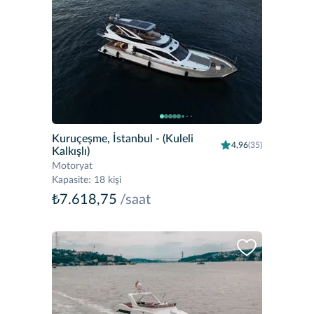
Kuruçeşme, İstanbul
- (Kuleli
4,96
(35)
Kalkışlı)
Motoryat
Kapasite
:
18 kişi
₺7.618,75
/saat