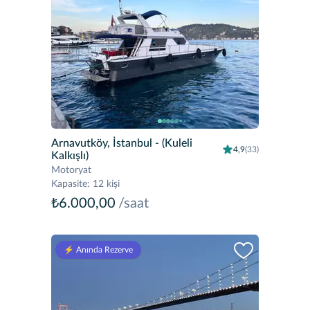
Arnavutköy, İstanbul
- (Kuleli
4,9
(33)
Kalkışlı)
Motoryat
Kapasite
:
12 kişi
₺6.000,00
/saat
⚡️ Anında Rezerve