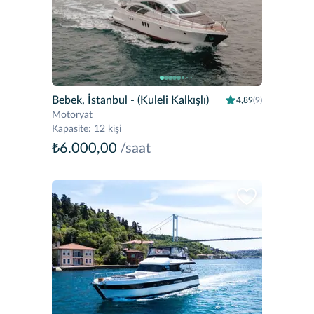
Bebek, İstanbul
- (Kuleli Kalkışlı)
4,89
(9)
Motoryat
Kapasite
:
12 kişi
₺6.000,00
/saat