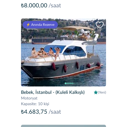
₺8.000,00
/saat
⚡️ Anında Rezerve
Bebek, İstanbul
- (Kuleli Kalkışlı)
(Yeni)
Motoryat
Kapasite
:
10 kişi
₺4.683,75
/saat