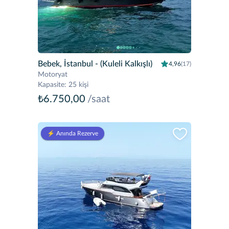
Bebek, İstanbul
- (Kuleli Kalkışlı)
4,96
(17)
Motoryat
Kapasite
:
25 kişi
₺6.750,00
/saat
⚡️ Anında Rezerve