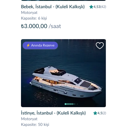
Bebek, İstanbul
- (Kuleli Kalkışlı)
4,53
(42)
Motoryat
Kapasite
:
6 kişi
₺3.000,00
/saat
⚡️ Anında Rezerve
İstinye, İstanbul
- (Kuleli Kalkışlı)
4,5
(2)
Motoryat
Kapasite
:
50 kişi