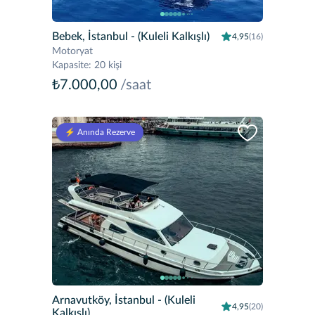
Bebek, İstanbul
- (Kuleli Kalkışlı)
4,95
(16)
Motoryat
Kapasite
:
20 kişi
₺7.000,00
/saat
⚡️ Anında Rezerve
Arnavutköy, İstanbul
- (Kuleli
4,95
(20)
Kalkışlı)