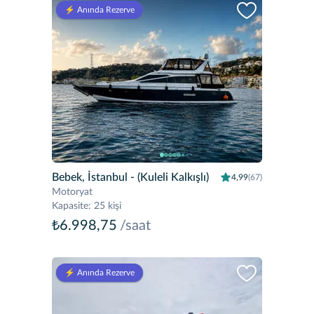
⚡️ Anında Rezerve
Bebek, İstanbul
- (Kuleli Kalkışlı)
4,99
(67)
Motoryat
Kapasite
:
25 kişi
₺6.998,75
/saat
⚡️ Anında Rezerve