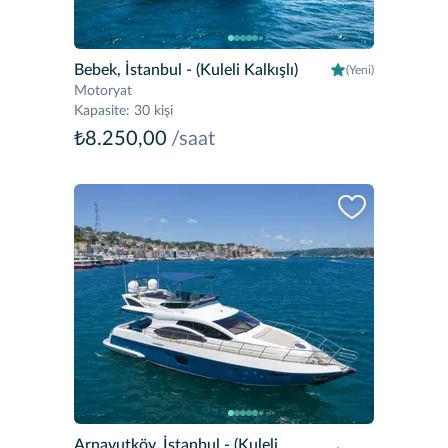
Bebek, İstanbul
- (Kuleli Kalkışlı)
(Yeni)
Motoryat
Kapasite
:
30 kişi
₺8.250,00
/saat
Arnavutköy, İstanbul
- (Kuleli