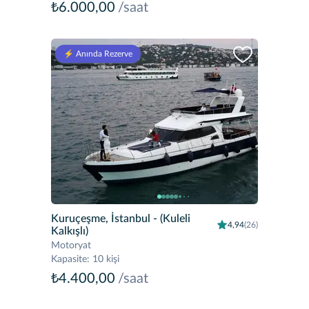
₺6.000,00
/saat
⚡️ Anında Rezerve
Kuruçeşme, İstanbul
- (Kuleli
4,94
(26)
Kalkışlı)
Motoryat
Kapasite
:
10 kişi
₺4.400,00
/saat