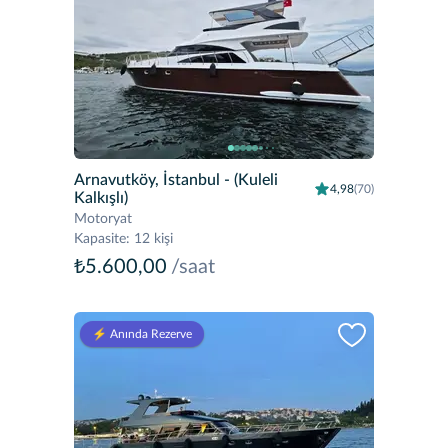
Arnavutköy, İstanbul
- (Kuleli
4,98
(70)
Kalkışlı)
Motoryat
Kapasite
:
12 kişi
₺5.600,00
/saat
⚡️ Anında Rezerve