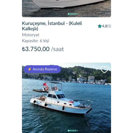
Kuruçeşme, İstanbul
- (Kuleli
4,8
(5)
Kalkışlı)
Motoryat
Kapasite
:
6 kişi
₺3.750,00
/saat
⚡️ Anında Rezerve