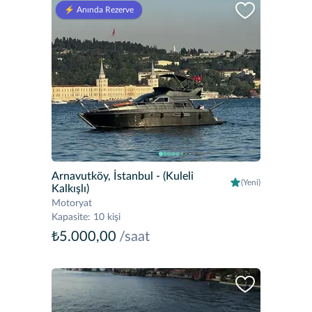
⚡️ Anında Rezerve
Arnavutköy, İstanbul
- (Kuleli
(Yeni)
Kalkışlı)
Motoryat
Kapasite
:
10 kişi
₺5.000,00
/saat