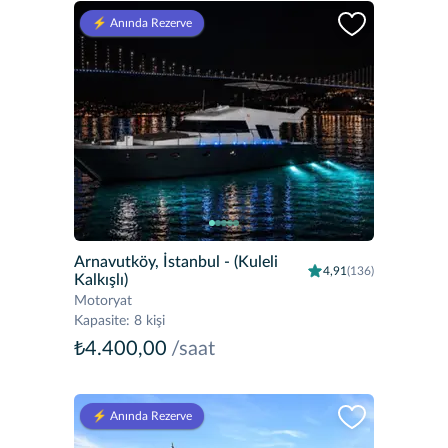
⚡️ Anında Rezerve
Arnavutköy, İstanbul
- (Kuleli
4,91
(136)
Kalkışlı)
Motoryat
Kapasite
:
8 kişi
₺4.400,00
/saat
⚡️ Anında Rezerve