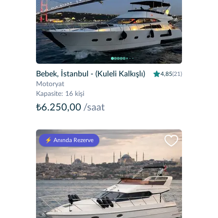
Bebek, İstanbul
- (Kuleli Kalkışlı)
4,85
(21)
Motoryat
Kapasite
:
16 kişi
₺6.250,00
/saat
⚡️ Anında Rezerve