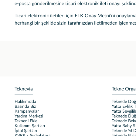
e-posta gönderilmesine ticari elektronik ileti onayı şekli
Ticari elektronik iletileri için ETK Onay Metni’ni onaylaman
herhangi bir şekilde sizin tarafınızdan iletilmeden işlenm
Teknevia
Tekne Orga
Hakkımızda
Teknede Do
Basında Biz
Yatta Evlilik T
Kampanyalar
Yatta Sevgili
Yardım Merkezi
Teknede Dü
Tekneni Ekle
Teknede Beka
Kullanım Şartları
Yatta Baby 
İptal Şartları
Teknede Yıl
KVKK - Aydınlatma
Teknede Nişa