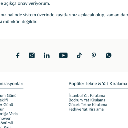
nde açıkça onay veriyorum.
ız halinde sistem üzerinde kayıtlarınız açılacak olup, zaman damgalı
esi mümkün değildir.
nizasyonları
Popüler Tekne & Yat Kiralama
ğum Günü
İstanbul Yat Kiralama
eklifi
Bodrum Yat Kiralama
ler Günü
Göcek Tekne Kiralama
ğün
Fethiye Yat Kiralama
rlığa Veda
Shower
 Dönümü
n Kına