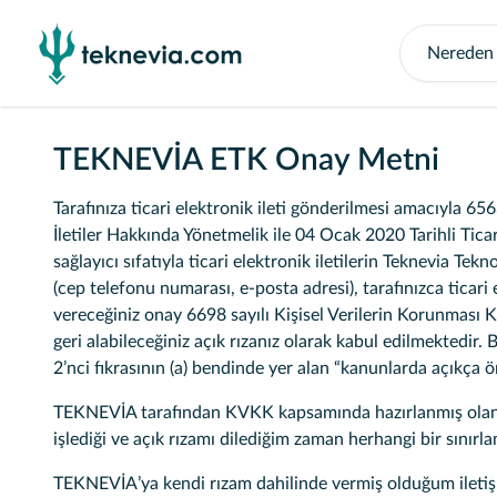
TEKNEVİA ETK Onay Metni
Tarafınıza ticari elektronik ileti gönderilmesi amacıyla 6
İletiler Hakkında Yönetmelik ile 04 Ocak 2020 Tarihli Tica
sağlayıcı sıfatıyla ticari elektronik iletilerin Teknevia Te
(cep telefonu numarası, e-posta adresi), tarafınızca ticari
vereceğiniz onay 6698 sayılı Kişisel Verilerin Korunması 
geri alabileceğiniz açık rızanız olarak kabul edilmektedir.
2’nci fıkrasının (a) bendinde yer alan “kanunlarda açıkça 
TEKNEVİA tarafından KVKK kapsamında hazırlanmış olan A
işlediği ve açık rızamı dilediğim zaman herhangi bir sınırl
TEKNEVİA’ya kendi rızam dahilinde vermiş olduğum iletiş