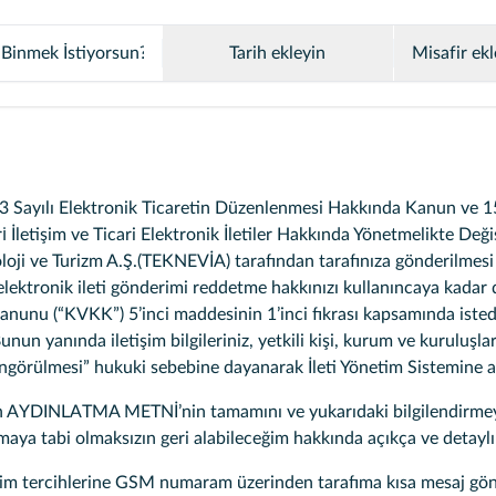
Tarih ekleyin
Misafir ekl
563 Sayılı Elektronik Ticaretin Düzenlenmesi Hakkında Kanun ve 15
ri̇ İletişim ve Ticari Elektronik İletiler Hakkında Yönetmelikte D
knoloji ve Turizm A.Ş.(TEKNEVİA) tarafından tarafınıza gönderilmesi 
 elektronik ileti gönderimi reddetme hakkınızı kullanıncaya kadar d
Kanunu (“KVKK”) 5’inci maddesinin 1’inci fıkrası kapsamında isted
 Bunun yanında iletişim bilgileriniz, yetkili kişi, kurum ve kuruluş
öngörülmesi” hukuki sebebine dayanarak İleti Yönetim Sistemine ak
YDINLATMA METNİ’nin tamamını ve yukarıdaki bilgilendirmeyi ok
amaya tabi olmaksızın geri alabileceğim hakkında açıkça ve detaylı
im tercihlerine GSM numaram üzerinden tarafıma kısa mesaj gönd