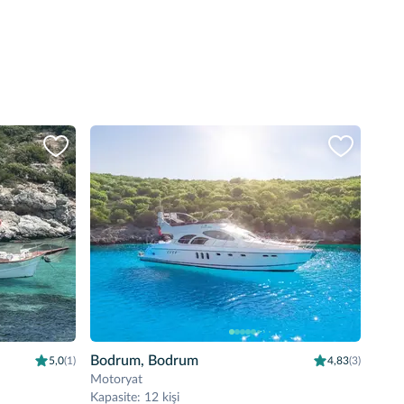
Bodrum, Bodrum
5,0
(1)
4,83
(3)
Motoryat
Kapasite
:
12 kişi