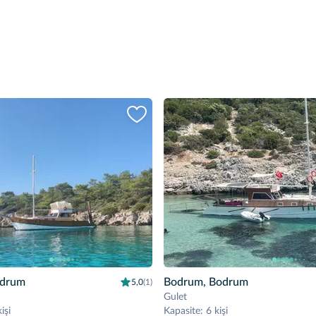
odrum
Bodrum, Bodrum
5,0
(1)
Gulet
işi
Kapasite
:
6 kişi