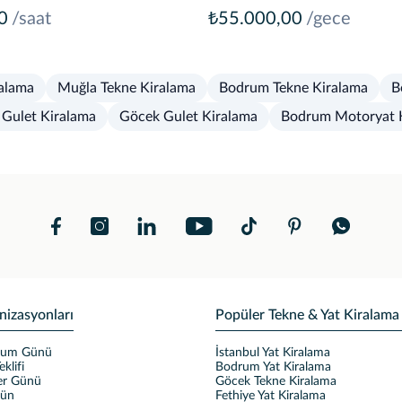
0
/saat
₺55.000,00
/gece
alama
Muğla Tekne Kiralama
Bodrum Tekne Kiralama
B
Gulet Kiralama
Göcek Gulet Kiralama
Bodrum Motoryat 
nizasyonları
Popüler Tekne & Yat Kiralama
ğum Günü
İstanbul Yat Kiralama
eklifi
Bodrum Yat Kiralama
ler Günü
Göcek Tekne Kiralama
ğün
Fethiye Yat Kiralama