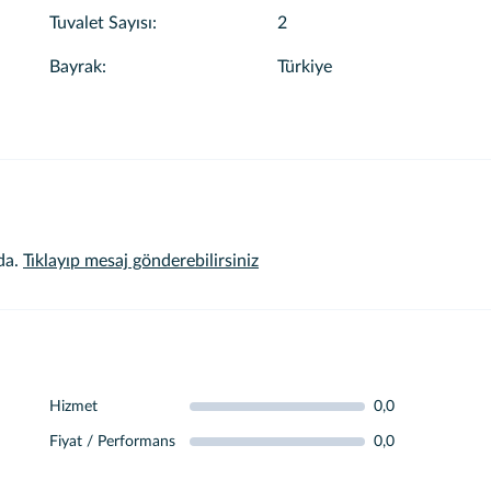
Tuvalet Sayısı
:
2
Bayrak
:
Türkiye
da.
Tıklayıp mesaj gönderebilirsiniz
Hizmet
0,0
Fiyat / Performans
0,0