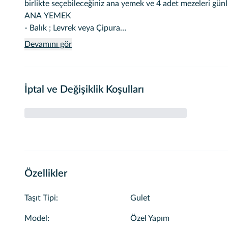
birlikte seçebileceğiniz ana yemek ve 4 adet mezeleri gün
ANA YEMEK
- Balık ; Levrek veya Çipura
- Köfte
Devamını gör
- Tavuk
MEZE
- Deniz börülcesi
İptal ve Değişiklik Koşulları
- Şakşuka
- Taze fasulye ekşileme
- Cevizli kabak yoğurtlama
- Haydari
- Biber dolması
İKRAMLAR
-Çay
Özellikler
-Türk Kahvesi
Taşıt Tipi
:
Gulet
Model
:
Özel Yapım