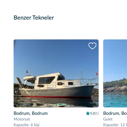
Benzer Tekneler
Bodrum, Bodrum
Bodrum, B
5,0
(1)
Motoryat
Gulet
Kapasite
:
6 kişi
Kapasite
:
12 k