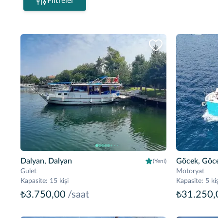
Filtreler
Dalyan, Dalyan
Göcek, Göc
(Yeni)
Gulet
Motoryat
Kapasite
:
15 kişi
Kapasite
:
5 kiş
₺3.750,00
/saat
₺31.250,