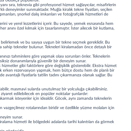
nda oldukça popülerdir.
nı sıra, teknevia gibi profesyonel hizmet sağlayıcılar, misafirlerin
farklı deneyimler sunmaktadır. Muğla kiralık tekne fiyatları, seçilen
anları, şnorkel dalış imkanları ve fotoğrafçılık hizmetleri de
rini ve yerel lezzetlerini içerir. Bu sayede, yemek esnasında hem
er anını özel kılmak için tasarlanmıştır. İster ailecek bir kutlama,
belirlemek ve bu sayıya uygun bir tekne seçmek gereklidir. Bu
a sahip tekneler bulunur. Tekneleri kiralamadan önce detaylı bir
anınızı tahminlere göre yapmak olası sorunları önler. Teknelerin
iksiz donanımlarıyla güvenilir bir deneyim sunar.
izmetler gibi faktörlere göre değişiklik gösterebilir. Ekstra hizmet
arak erken rezervasyon yapmak, hem bütçe dostu hem de planlı bir
avantajlı fiyatlarla tatilin tadını çıkarmanıza olanak sağlar. Bu
labilir, masmavi sularda unutulmaz bir yolculuğa çıkabilirsiniz.
iyaret edilebilecek en popüler noktalar şunlardır:
ıkarmak isteyenler için idealdir. Göcek, aynı zamanda teknelerin
ın vazgeçilmez rotalarından biridir ve özellikle yüzme molaları için
deneyim sunar.
kiralama hizmeti ile bölgedeki adalarda tarihi kalıntıları da görmek