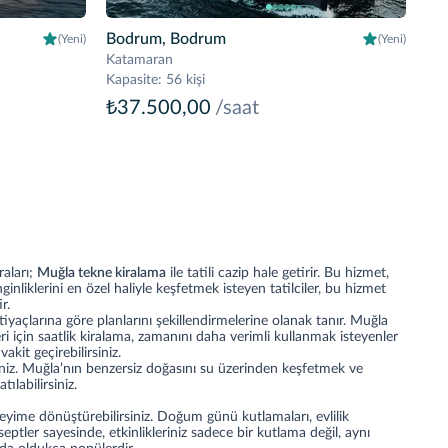
Bodrum, Bodrum
(Yeni)
(Yeni)
Katamaran
Kapasite
:
56 kişi
₺37.500,00
/saat
raları;
Muğla tekne kiralama
ile tatili cazip hale getirir. Bu hizmet,
nliklerini en özel haliyle keşfetmek isteyen tatilciler, bu hizmet
r.
iyaçlarına göre planlarını şekillendirmelerine olanak tanır. Muğla
ileri için saatlik kiralama, zamanını daha verimli kullanmak isteyenler
akit geçirebilirsiniz.
siniz. Muğla’nın benzersiz doğasını su üzerinden keşfetmek ve
labilirsiniz.
neyime dönüştürebilirsiniz. Doğum günü kutlamaları, evlilik
tler sayesinde, etkinlikleriniz sadece bir kutlama değil, aynı