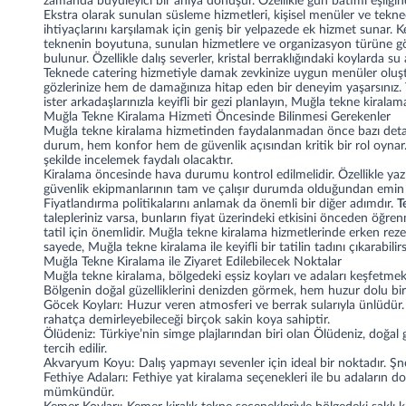
zamanda büyüleyici bir anıya dönüşür. Özellikle gün batımı eşliğind
Ekstra olarak sunulan süsleme hizmetleri, kişisel menüler ve teknede
ihtiyaçlarını karşılamak için geniş bir yelpazede ek hizmet sunar.
K
teknenin boyutuna, sunulan hizmetlere ve organizasyon türüne göre 
bulunur. Özellikle dalış severler, kristal berraklığındaki koylarda su
Teknede catering hizmetiyle damak zevkinize uygun menüler oluşturu
gözlerinize hem de damağınıza hitap eden bir deneyim yaşarsınız. Tek
ister arkadaşlarınızla keyifli bir gezi planlayın, Muğla tekne kiralam
Muğla Tekne Kiralama Hizmeti Öncesinde Bilinmesi Gerekenler
Muğla tekne kiralama hizmetinden faydalanmadan önce bazı detayla
durum, hem konfor hem de güvenlik açısından kritik bir rol oynar. 
şekilde incelemek faydalı olacaktır.
Kiralama öncesinde hava durumu kontrol edilmelidir. Özellikle yaz 
güvenlik ekipmanlarının tam ve çalışır durumda olduğundan emin ol
Fiyatlandırma politikalarını anlamak da önemli bir diğer adımdır.
T
talepleriniz varsa, bunların fiyat üzerindeki etkisini önceden ö
tatil için önemlidir. Muğla tekne kiralama hizmetlerinde erken reze
sayede, Muğla tekne kiralama ile keyifli bir tatilin tadını çıkarabilirs
Muğla Tekne Kiralama ile Ziyaret Edilebilecek Noktalar
Muğla tekne kiralama, bölgedeki eşsiz koyları ve adaları keşfetmek is
Bölgenin doğal güzelliklerini denizden görmek, hem huzur dolu bir 
Göcek Koyları: Huzur veren atmosferi ve berrak sularıyla ünlüdür. 
rahatça demirleyebileceği birçok sakin koya sahiptir.
Ölüdeniz: Türkiye’nin simge plajlarından biri olan Ölüdeniz, doğal g
tercih edilir.
Akvaryum Koyu: Dalış yapmayı sevenler için ideal bir noktadır. Şno
Fethiye Adaları:
Fethiye yat kiralama seçenekleri
ile bu adaların do
mümkündür.