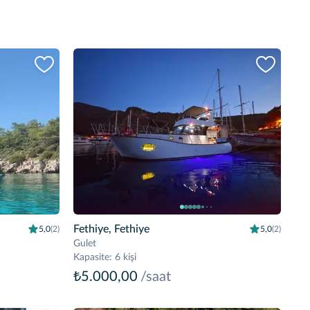
Fethiye, Fethiye
5,0
(2)
5,0
(2)
Gulet
Kapasite
:
6 kişi
₺5.000,00
/saat