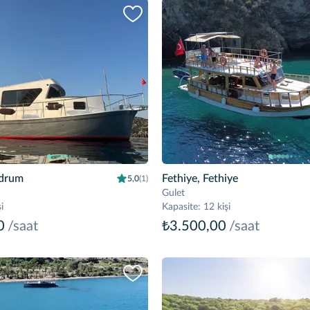
drum
Fethiye, Fethiye
5,0
(1)
Gulet
i
Kapasite
:
12 kişi
0
/saat
₺3.500,00
/saat