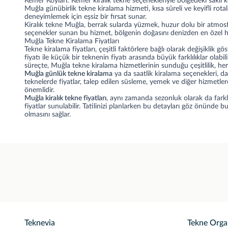
Kemer Koyları: Kemer kiralık tekne seçenekleriyle bölgedeki saklı koy
Muğla günübirlik tekne kiralama hizmeti, kısa süreli ve keyifli rota
deneyimlemek için eşsiz bir fırsat sunar.
Kiralık tekne Muğla, berrak sularda yüzmek, huzur dolu bir atmosfe
seçenekler sunan bu hizmet, bölgenin doğasını denizden en özel hal
Muğla Tekne Kiralama Fiyatları
Tekne kiralama fiyatları, çeşitli faktörlere bağlı olarak değişiklik g
fiyatı ile küçük bir teknenin fiyatı arasında büyük farklılıklar ola
süreçte, Muğla tekne kiralama hizmetlerinin sunduğu çeşitlilik, herkes
Muğla günlük tekne kiralama
ya da saatlik kiralama seçenekleri, da
teknelerde fiyatlar, talep edilen süsleme, yemek ve diğer hizmetle
önemlidir.
Muğla kiralık tekne fiyatları
, aynı zamanda sezonluk olarak da farklı
fiyatlar sunulabilir. Tatilinizi planlarken bu detayları göz önünde
olmasını sağlar.
Teknevia
Tekne Orga