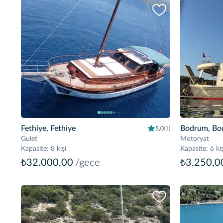
Fethiye, Fethiye
Bodrum, Bo
5,0
(1)
Gulet
Motoryat
Kapasite
:
8 kişi
Kapasite
:
6 kiş
₺32.000,00
/gece
₺3.250,0