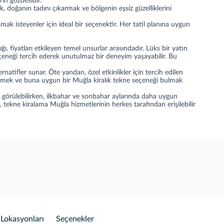
rin gözdesidir.
k, doğanın tadını çıkarmak ve bölgenin eşsiz güzelliklerini
k isteyenler için ideal bir seçenektir. Her tatil planına uygun
ığı, fiyatları etkileyen temel unsurlar arasındadır. Lüks bir yatın
 seçeneği tercih ederek unutulmaz bir deneyim yaşayabilir. Bu
natifler sunar. Öte yandan, özel etkinlikler için tercih edilen
lirlemek ve buna uygun bir Muğla kiralık tekne seçeneği bulmak
lme görülebilirken, ilkbahar ve sonbahar aylarında daha uygun
 tekne kiralama Muğla hizmetlerinin herkes tarafından erişilebilir
 Lokasyonları
Seçenekler