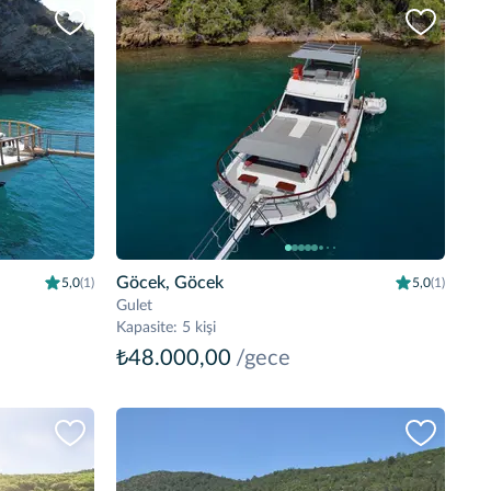
Göcek, Göcek
5,0
(1)
5,0
(1)
Gulet
Kapasite
:
5 kişi
₺48.000,00
/gece