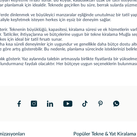
ları keşfetme fırsatı sunar. Bu koylar, kalabalıktan uzak bir tatil isteyenle
lar planlamak için idealdir. Teknede geçirilen bu süre, berrak sularda yüzme
rde dinlenmek ve büyüleyici manzaralar eşliğinde unutulmaz bir tatil yapma
iyle keşfetmek isteyen herkes için eşsiz bir deneyim sağlar.
österir. Teknenin büyüklüğü, kapasitesi, kiralama süresi ve ek hizmetlerin varl
bilir. Tatilciler, ihtiyaçlarına ve bütçelerine uygun bir tekne kiralama Muğla
 için ideal bir tatil fırsatı sunar.
ha kısa süreli deneyimler için uygundur ve genellikle daha bütçe dostu alter
re göre artış gösterebilir. Bu nedenle, planlama sürecinde isteklerinizi be
lık gösterir. Yaz aylarında talebin artmasıyla birlikte fiyatlarda bir yükse
 bulundurmanız faydalı olacaktır. Her bütçeye uygun seçeneklerin bulunması,
nizasyonları
Popüler Tekne & Yat Kiralama