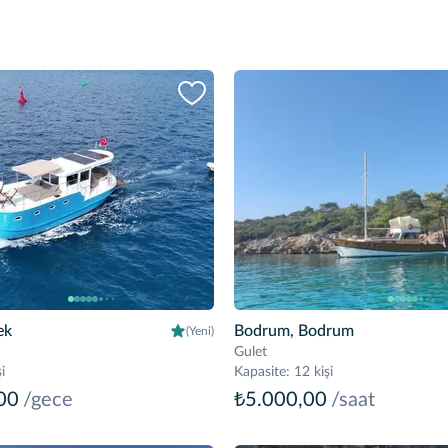
ek
Bodrum, Bodrum
(Yeni)
Gulet
i
Kapasite
:
12 kişi
00
/gece
₺5.000,00
/saat