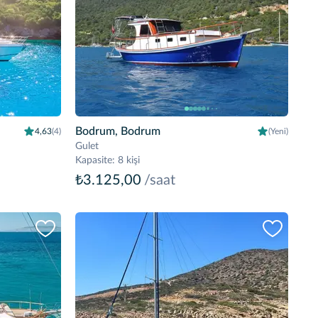
Bodrum, Bodrum
4,63
(4)
(Yeni)
Gulet
Kapasite
:
8 kişi
₺3.125,00
/saat