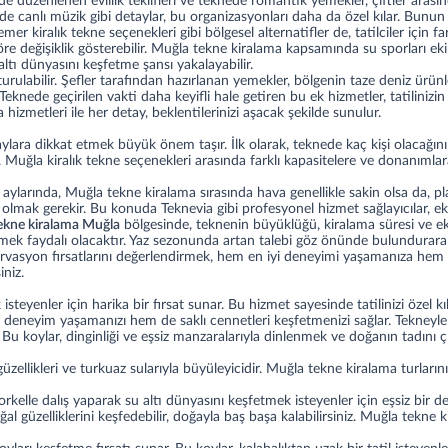
e düzenlenen evlilik teklifleri ve teknede romantik yemekler, çiftler arası
 canlı müzik gibi detaylar, bu organizasyonları daha da özel kılar. Bunun ya
emer kiralık tekne
seçenekleri gibi bölgesel alternatifler de, tatilciler için 
değişiklik gösterebilir. Muğla tekne kiralama kapsamında su sporları ekipm
 altı dünyasını keşfetme şansı yakalayabilir.
labilir. Şefler tarafından hazırlanan yemekler, bölgenin taze deniz ürünle
nede geçirilen vakti daha keyifli hale getiren bu ek hizmetler, tatilinizin h
a hizmetleri ile her detay, beklentilerinizi aşacak şekilde sunulur.
ra dikkat etmek büyük önem taşır. İlk olarak, teknede kaç kişi olacağını 
Muğla kiralık tekne seçenekleri arasında farklı kapasitelere ve donanımlar
aylarında, Muğla tekne kiralama sırasında hava genellikle sakin olsa da, pl
mak gerekir. Bu konuda Teknevia gibi profesyonel hizmet sağlayıcılar, eks
ekne kiralama Muğla
bölgesinde, teknenin büyüklüğü, kiralama süresi ve ek h
ğrenmek faydalı olacaktır. Yaz sezonunda artan talebi göz önünde bulundur
rvasyon fırsatlarını değerlendirmek, hem en iyi deneyimi yaşamanıza hem de 
iniz.
teyenler için harika bir fırsat sunar. Bu hizmet sayesinde tatilinizi özel kı
deneyim yaşamanızı hem de saklı cennetleri keşfetmenizi sağlar. Tekneyle z
Bu koylar, dinginliği ve eşsiz manzaralarıyla dinlenmek ve doğanın tadını ç
üzellikleri ve turkuaz sularıyla büyüleyicidir. Muğla tekne kiralama turların
rkelle dalış yaparak su altı dünyasını keşfetmek isteyenler için eşsiz bir 
ğal güzelliklerini keşfedebilir, doğayla baş başa kalabilirsiniz. Muğla tekne 