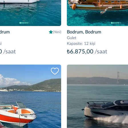
drum
Bodrum, Bodrum
(Yeni)
Gulet
i
Kapasite
:
12 kişi
0
/saat
₺6.875,00
/saat