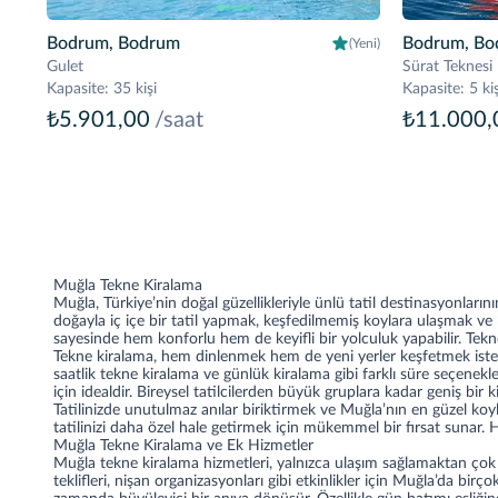
Bodrum, Bodrum
Bodrum, Bo
(Yeni)
Gulet
Sürat Teknesi
Kapasite
:
35 kişi
Kapasite
:
5 kiş
₺5.901,00
/saat
₺11.000,
Muğla Tekne Kiralama
Muğla, Türkiye’nin doğal güzellikleriyle ünlü tatil destinasyonları
doğayla iç içe bir tatil yapmak, keşfedilmemiş koylara ulaşmak ve b
sayesinde hem konforlu hem de keyifli bir yolculuk yapabilir. Tekne
Tekne kiralama, hem dinlenmek hem de yeni yerler keşfetmek isteyenl
saatlik tekne kiralama ve günlük kiralama gibi farklı süre seçenekleri
için idealdir. Bireysel tatilcilerden büyük gruplara kadar geniş bir ki
Tatilinizde unutulmaz anılar biriktirmek ve Muğla’nın en güzel koy
tatilinizi daha özel hale getirmek için mükemmel bir fırsat sunar. 
Muğla Tekne Kiralama ve Ek Hizmetler
Muğla tekne kiralama hizmetleri, yalnızca ulaşım sağlamaktan çok d
teklifleri, nişan organizasyonları gibi etkinlikler için Muğla’da birç