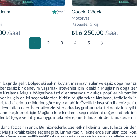
drum
Göcek, Göcek
(Yeni)
Motoryat
i
Kapasite
:
5 kişi
00
/saat
₺16.250,00
/saat
1
2
3
4
5
nın başında gelir. Bölgedeki sakin koylar, masmavi sular ve eşsiz doğa manza
enzersiz bir deneyim yaşamak isteyenler için idealdir. Muğla’nın doğal zengi
 kiralama Muğla bölgesinde tatilciler arasında oldukça popüler bir tercihti
er için en iyi seçeneklerden biridir. Muğla tekne kiralama, tatilcilerin iht
, tatilcilerin tercihlerine göre uyarlanabilir. Özellikle kısa süreli deniz gez
tleye hitap eder. İster ailenizle ister arkadaş grubunuzla, teknenizde keyifli v
larını keşfetmek için Muğla tekne kiralama seçeneklerini değerlendirebilir
Her bütçeye ve ihtiyaca uygun teknelerle, unutulmaz bir deniz macerasına atı
aha fazlasını sunar. Bu hizmetlerle, özel etkinliklerinizi unutulmaz bir de
ok
Muğla kiralık tekne
seçeneği bulunmaktadır. Teknelerde sunulan özel konsep