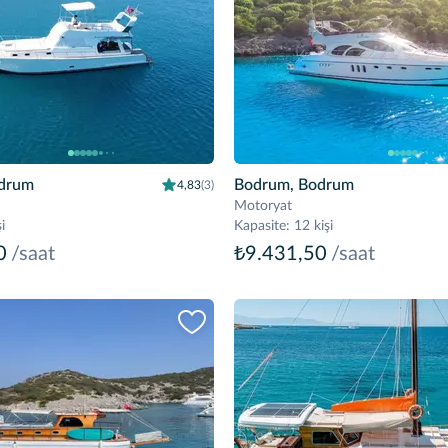
drum
Bodrum, Bodrum
4,83
(3)
Motoryat
i
Kapasite
:
12 kişi
0
/saat
₺9.431,50
/saat