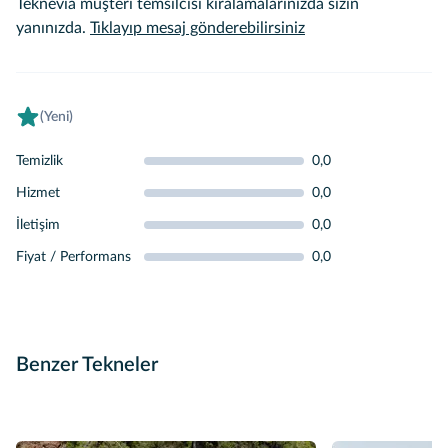
Teknevia müşteri temsilcisi kiralamalarınızda sizin
yanınızda.
Tıklayıp mesaj gönderebilirsiniz
(Yeni)
Temizlik
0,0
Hizmet
0,0
İletişim
0,0
Fiyat / Performans
0,0
Benzer Tekneler