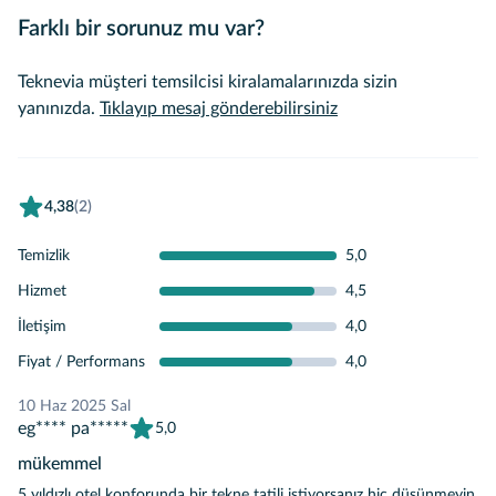
Farklı bir sorunuz mu var?
Teknevia müşteri temsilcisi kiralamalarınızda sizin
yanınızda.
Tıklayıp mesaj gönderebilirsiniz
4,38
(2)
Temizlik
5,0
Hizmet
4,5
İletişim
4,0
Fiyat / Performans
4,0
10 Haz 2025 Sal
eg**** pa*****
5,0
mükemmel
5 yıldızlı otel konforunda bir tekne tatili istiyorsanız hiç düşünmeyin.