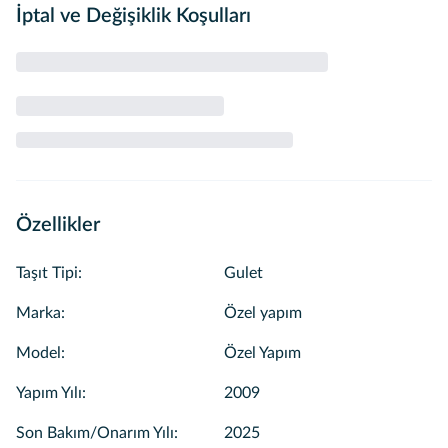
İptal ve Değişiklik Koşulları
Kaptan, aşçı-gemici ve hostes olarak 3 personel
çalışmaktadır.
Özellikler
Taşıt Tipi
:
Gulet
Marka
:
Özel yapım
Model
:
Özel Yapım
Yapım Yılı
:
2009
Son Bakım/Onarım Yılı
:
2025