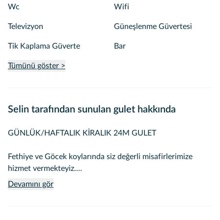
Wc
Wifi
Televizyon
Güneşlenme Güvertesi
Tik Kaplama Güverte
Bar
Tümünü göster >
Selin tarafından sunulan gulet hakkında
GÜNLÜK/HAFTALIK KİRALIK 24M GULET
Fethiye ve Göcek koylarında siz değerli misafirlerimize
hizmet vermekteyiz.
Devamını gör
Teknemiz 24m 4 kabin olup her kabinde klima
bulunmaktadır.