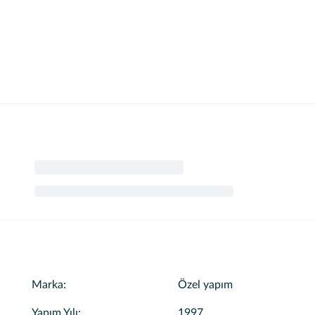
iyata dahildir, Turlarımız 4 koy olarak yapılmaktadır isteğinize
Marka
:
Özel yapım
Yapım Yılı
:
1997