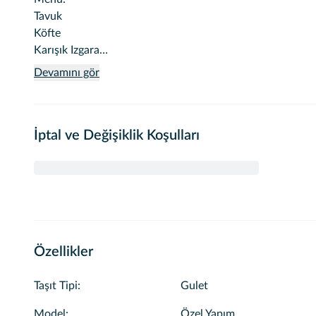
Tavuk
Köfte
Karışık Izgara
Makarna
Devamını gör
Salata
Barbunya Plaki
Patlıcan Közleme
İptal ve Değişiklik Koşulları
Yoğurtlu Semiz Otu
Fava
Yemek menümüz yüzme turlarında ve yarım günlük turlarda f
Özellikler
Taşıt Tipi
:
Gulet
Model
:
Özel Yapım