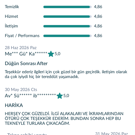
Temizlik
4,86
Hizmet
4,86
İletişim
4,86
Fiyat / Performans
4,86
28 Haz 2026 Paz
Me*** Gü* Ka******
5,0
Düğün Sonrası After
Teşekkür ederiz ilgileri için çok güzel bir gün geçirdik. iletişim olarak
da çok iyiydi hiç bir tereddüt yaşamadık.
30 May 2026 Cts
Av* Sü****** ib*********
5,0
HARİKA
HERŞEY ÇOK GÜZELDİ. İLGİ ALAKALARI VE İKRAMLARINDAN
ÖTÜRÜ ÇOK TEŞEKKÜR EDERİM. BUNDAN SONRA HEP BU
TEKNEYLE TURLARA ÇIKACAĞIM.
31 May 2026 Paz