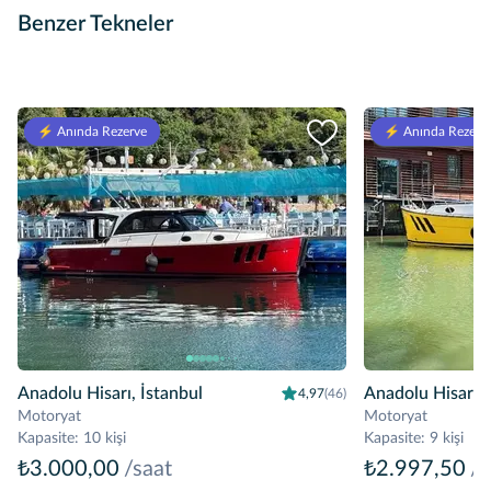
Benzer Tekneler
⚡️ Anında Rezerve
⚡️ Anında Rezerv
Anadolu Hisarı, İstanbul
Anadolu Hisarı, 
4,97
(46)
Motoryat
Motoryat
Kapasite
:
10 kişi
Kapasite
:
9 kişi
₺3.000,00
/saat
₺2.997,50
/s