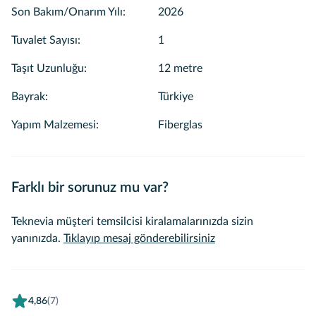
Son Bakım/Onarım Yılı
:
2026
Tuvalet Sayısı
:
1
Taşıt Uzunluğu
:
12 metre
Bayrak
:
Türkiye
Yapım Malzemesi
:
Fiberglas
Farklı bir sorunuz mu var?
Teknevia müşteri temsilcisi kiralamalarınızda sizin
yanınızda.
Tıklayıp mesaj gönderebilirsiniz
4,86
(7)