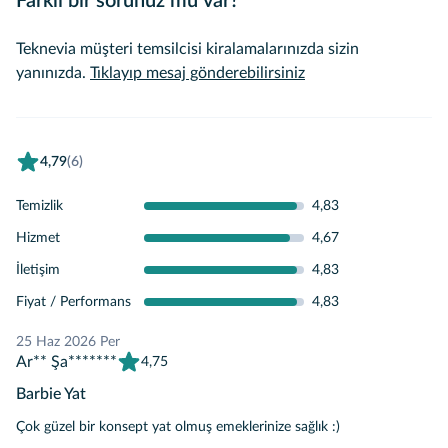
Farklı bir sorunuz mu var?
Teknevia müşteri temsilcisi kiralamalarınızda sizin
yanınızda.
Tıklayıp mesaj gönderebilirsiniz
4,79
(6)
Temizlik
4,83
Hizmet
4,67
İletişim
4,83
Fiyat / Performans
4,83
25 Haz 2026 Per
Ar** Şa*******
4,75
Barbie Yat
Çok güzel bir konsept yat olmuş emeklerinize sağlık :)