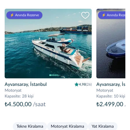
⚡️ Anında Rezerve
⚡️ Anında Rezerv
Ayvansaray, İstanbul
Ayvansaray, İsta
4,98
(26)
Motoryat
Motoryat
Kapasite
:
28 kişi
Kapasite
:
10 kişi
₺4.500,00
/saat
₺2.499,00
/s
Tekne Kiralama
Motoryat Kiralama
Yat Kiralama