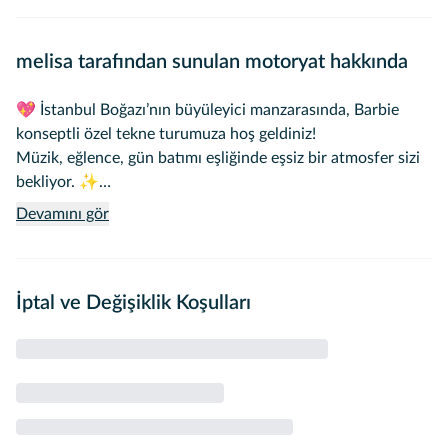
melisa tarafından sunulan motoryat hakkında
💖 İstanbul Boğazı’nın büyüleyici manzarasında, Barbie
konseptli özel tekne turumuza hoş geldiniz!
Müzik, eğlence, gün batımı eşliğinde eşsiz bir atmosfer sizi
bekliyor. ✨
Arkadaş buluşmaları, doğum günleri, özel kutlamalar ya da
Devamını gör
sadece keyifli vakit geçirmek isteyenler için unutulmaz bir
deneyim sunuyoruz. 🌸
Denizin ortasında pembe konsept, fotoğraflık detaylar ve
İptal ve Değişiklik Koşulları
enerjisi yüksek bir ortam ile kendinizi film sahnesinde gibi
hissedeceksiniz. 🎀
İster gündüz Boğaz turu, ister akşam ışıkları altında
romantik bir atmosfer…