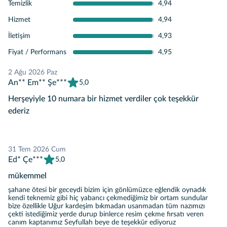
Temizlik
4,94
Hizmet
4,94
İletişim
4,93
Fiyat / Performans
4,95
2 Ağu 2026 Paz
An** Em** Şe***
5,0
Herşeyiyle 10 numara bir hizmet verdiler çok teşekkür
ederiz
31 Tem 2026 Cum
Ed* Çe***
5,0
mükemmel
şahane ötesi bir geceydi bizim için gönlümüzce eğlendik oynadık
kendi teknemiz gibi hiç yabancı çekmediğimiz bir ortam sundular
bize özellikle Uğur kardeşim bıkmadan usanmadan tüm nazımızı
çekti istediğimiz yerde durup binlerce resim çekme fırsatı veren
canım kaptanımız Seyfullah beye de teşekkür ediyoruz