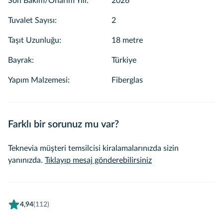
Son Bakım/Onarım Yılı
:
2026
Tuvalet Sayısı
:
2
Taşıt Uzunluğu
:
18 metre
Bayrak
:
Türkiye
Yapım Malzemesi
:
Fiberglas
Farklı bir sorunuz mu var?
Teknevia müşteri temsilcisi kiralamalarınızda sizin
yanınızda.
Tıklayıp mesaj gönderebilirsiniz
4,94
(112)