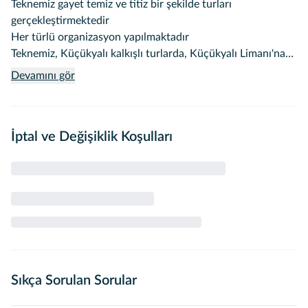
Teknemiz gayet temiz ve titiz bir şekilde turları
gerçekleştirmektedir
Her türlü organizasyon yapılmaktadır
Teknemiz, Küçükyalı kalkışlı turlarda, Küçükyalı Limanı'na
10 dakika mesafede olan balıkçı limanından kalkış
Devamını gör
yapmaktadır.
4 saatlik turlarda Adalar'da yüzme turlarımız mevcuttur.
İptal ve Değişiklik Koşulları
İsteyen müşterilerimize drone çekim hizmeti vermekteyiz
Sıkça Sorulan Sorular