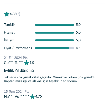
4,88
(2)
Temizlik
5,0
Hizmet
5,0
İletişim
5,0
Fiyat / Performans
4,5
21 Eki 2024 Pts
Ce*** Tu***
5,0
Evlilik Yıl dönümü
Teknede çok güzel vakit geçirdik. Yemek ve ortam çok güzeldi.
Kaptanımıza ilgi ve alakası için teşekkür ediyorum.
15 Tem 2024 Pts
Na*** Vo******
4,75