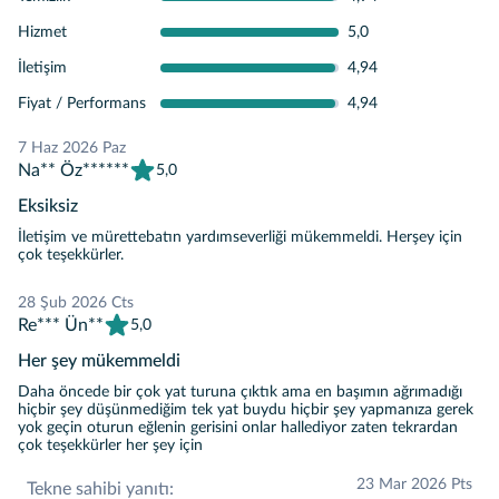
Hizmet
5,0
İletişim
4,94
Fiyat / Performans
4,94
7 Haz 2026 Paz
Na** Öz******
5,0
Eksiksiz
İletişim ve mürettebatın yardımseverliği mükemmeldi. Herşey için
çok teşekkürler.
28 Şub 2026 Cts
Re*** Ün**
5,0
Her şey mükemmeldi
Daha öncede bir çok yat turuna çıktık ama en başımın ağrımadığı
hiçbir şey düşünmediğim tek yat buydu hiçbir şey yapmanıza gerek
yok geçin oturun eğlenin gerisini onlar hallediyor zaten tekrardan
çok teşekkürler her şey için
23 Mar 2026 Pts
Tekne sahibi yanıtı: