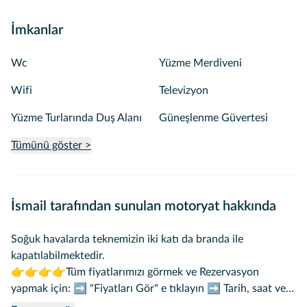
İmkanlar
Wc
Yüzme Merdiveni
Wifi
Televizyon
Yüzme Turlarında Duş Alanı
Güneşlenme Güvertesi
Tümünü göster >
İsmail tarafından sunulan motoryat hakkında
Soğuk havalarda teknemizin iki katı da branda ile
kapatılabilmektedir.
👉👉👉👉Tüm fiyatlarımızı görmek ve Rezervasyon
yapmak için: ➡️ "Fiyatları Gör" e tıklayın ➡️ Tarih, saat ve
kişi sayınızı seçin ➡️ İsteğinize göre "Yemek ve Hizmet Seç"