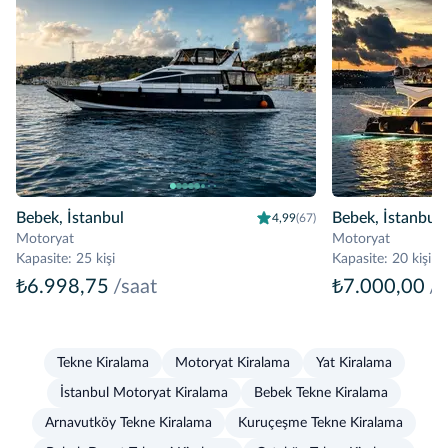
Bebek, İstanbul
Bebek, İstanbul
4,99
(67)
Motoryat
Motoryat
Kapasite
:
25 kişi
Kapasite
:
20 kişi
₺6.998,75
/saat
₺7.000,00
/s
Tekne Kiralama
Motoryat Kiralama
Yat Kiralama
İstanbul Motoryat Kiralama
Bebek Tekne Kiralama
Arnavutköy Tekne Kiralama
Kuruçeşme Tekne Kiralama