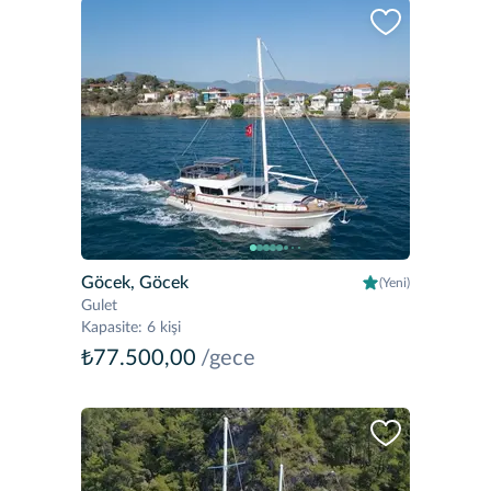
Göcek, Göcek
(Yeni)
Gulet
Kapasite
:
6 kişi
₺77.500,00
/gece