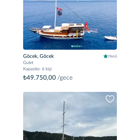
Göcek, Göcek
(Yeni)
Gulet
Kapasite
:
6 kişi
₺49.750,00
/gece