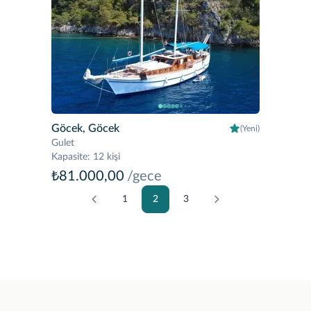
Göcek, Göcek
(Yeni)
Gulet
Kapasite
:
12 kişi
₺81.000,00
/gece
1
2
3