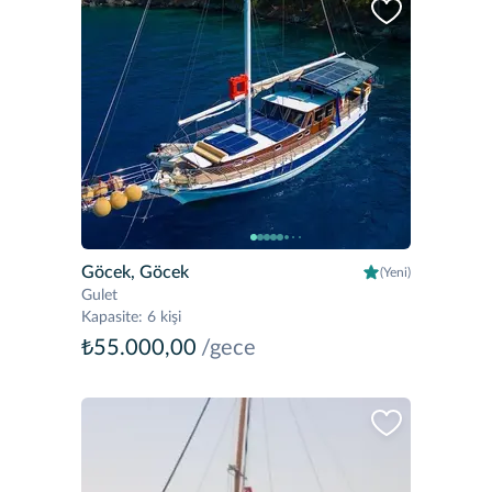
Göcek, Göcek
(Yeni)
Gulet
Kapasite
:
6 kişi
₺55.000,00
/gece