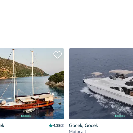
ek
Göcek, Göcek
4,38
(2)
Motoryat