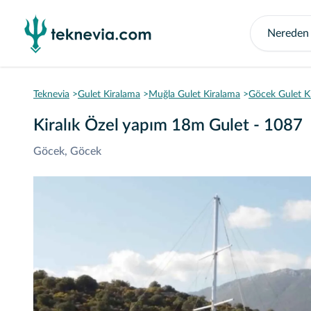
Teknevia
Gulet Kiralama
Muğla Gulet Kiralama
Göcek Gulet K
Kiralık Özel yapım 18m Gulet - 1087
Göcek, Göcek