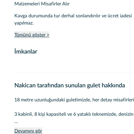
Malzemeleri Misafirler Alır
Kavga durumunda tur derhal sonlandırılır ve ücret iadesi
yapılmaz.
Tümünü göster >
İmkanlar
Nakican tarafından sunulan gulet hakkında
18 metre uzunluğundaki guletimizde, her detay misafirlerimiz düşünülerek özenle tasarlanmıştır.
3 kabinli, 8 kişi kapasiteli ve 6 yataklı teknemizde, deniz
Tatilinizi daha eğlenceli ve dolu dolu hale getirmek için:
Devamını gör