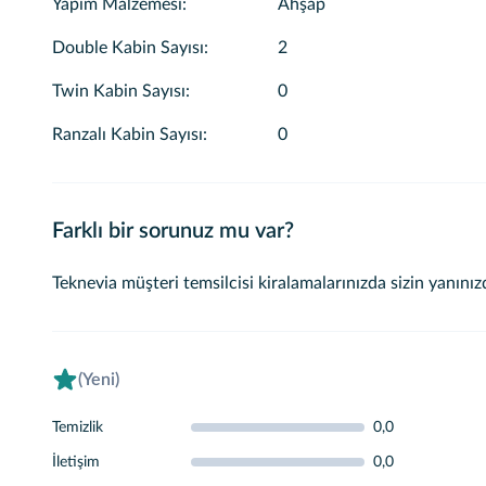
Yapım Malzemesi
:
Ahşap
Double Kabin Sayısı
:
2
Twin Kabin Sayısı
:
0
Ranzalı Kabin Sayısı
:
0
Farklı bir sorunuz mu var?
Teknevia müşteri temsilcisi kiralamalarınızda sizin yanınız
(Yeni)
Temizlik
0,0
İletişim
0,0