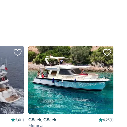
Göcek, Göcek
5,0
(1)
4,25
(1)
Motoryat