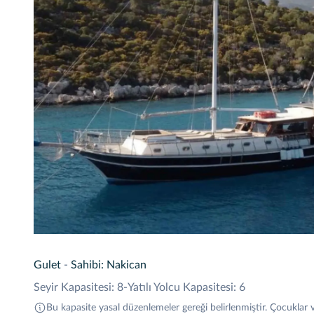
Gulet
-
Sahibi: Nakican
Seyir Kapasitesi: 8
-
Yatılı Yolcu Kapasitesi: 6
Bu kapasite yasal düzenlemeler gereği belirlenmiştir. Çocuklar