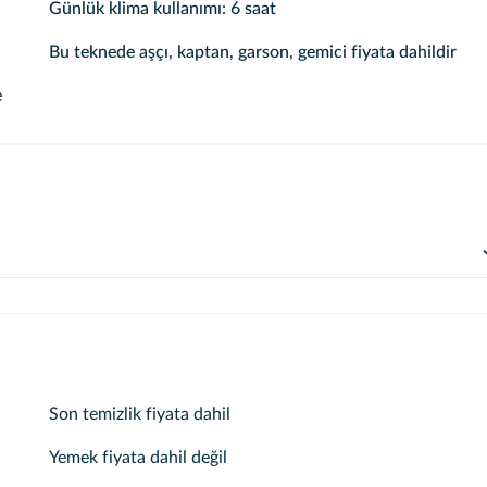
Günlük klima kullanımı: 6 saat
Bu teknede aşçı, kaptan, garson, gemici fiyata dahildir
e
ceğimiz koyları seçip turumuzu tamamlayacağız
Son temizlik fiyata dahil
Yemek fiyata dahil değil