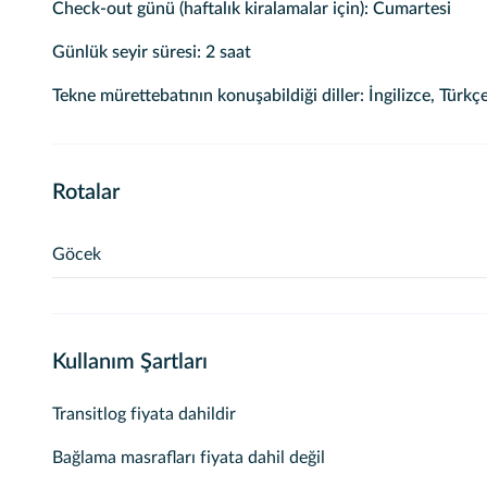
Check-out günü (haftalık kiralamalar için): Cumartesi
Günlük seyir süresi: 2 saat
Tekne mürettebatının konuşabildiği diller: İngilizce, Türkç
Rotalar
Göcek
Göcekte buluna koylarımızdan misafirimiz eşliğinde gide
Kullanım Şartları
Transitlog fiyata dahildir
Bağlama masrafları fiyata dahil değil