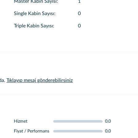
Master Kabin Sayısı
:
1
Single Kabin Sayısı
:
0
Triple Kabin Sayısı
:
0
da.
Tıklayıp mesaj gönderebilirsiniz
Hizmet
0,0
Fiyat / Performans
0,0