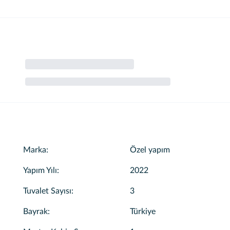
 profesyonel ekibimiz, yolculuğunuz boyunca size eşlik edecektir.
Marka
:
Özel yapım
Yapım Yılı
:
2022
Tuvalet Sayısı
:
3
tmedik.
Bayrak
:
Türkiye
şayın.