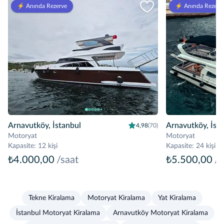
⚡️ Anında Rezerve
⚡️ Anında Rezerv
Arnavutköy, İstanbul
Arnavutköy, İst
4,98
(70)
Motoryat
Motoryat
Kapasite
:
12 kişi
Kapasite
:
24 kişi
₺4.000,00
/saat
₺5.500,00
/s
Tekne Kiralama
Motoryat Kiralama
Yat Kiralama
İstanbul Motoryat Kiralama
Arnavutköy Motoryat Kiralama