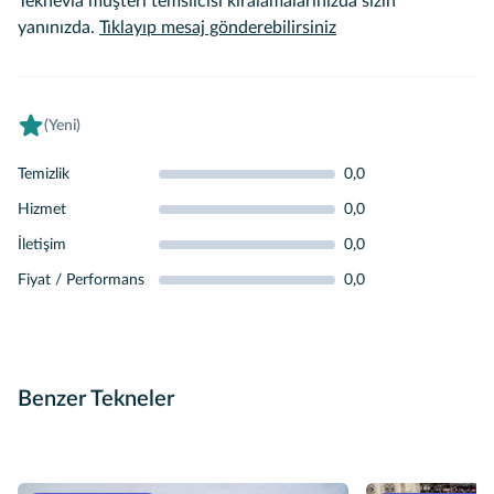
Teknevia müşteri temsilcisi kiralamalarınızda sizin
yanınızda.
Tıklayıp mesaj gönderebilirsiniz
(Yeni)
Temizlik
0,0
Hizmet
0,0
İletişim
0,0
Fiyat / Performans
0,0
Benzer Tekneler