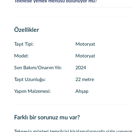
Teknede yemek menüsü bulunuyor mu?
seçimle birlikte sistem size uygun saat dilimlerini ve detayları sunac
Evet, teknelerimizde profesyonel yemek ve kokteyl hizmetleri s
bölümünden menü içeriklerini ve kişi başı fiyatları inceleyebilir, di
Özellikler
Taşıt Tipi
:
Motoryat
Model
:
Motoryat
Son Bakım/Onarım Yılı
:
2024
Taşıt Uzunluğu
:
22 metre
Yapım Malzemesi
:
Ahşap
Farklı bir sorunuz mu var?
Teknevia müşteri temsilcisi kiralamalarınızda sizin yanınız