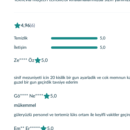
4,96
(6)
Temizlik
5,0
İletişim
5,0
Ze**** Öz
5,0
sinif mezuniyeti icin 20 kisilik bir gun ayarladik ve cok memnun kal
guzel bir gun geçirdik tavsiye ederim
Gö**** Ne****
5,0
mükemmel
güleryüzlü personel ve tertemiz lüks ortam ile keyifli vakitler geçir
Em** Er*****
5,0