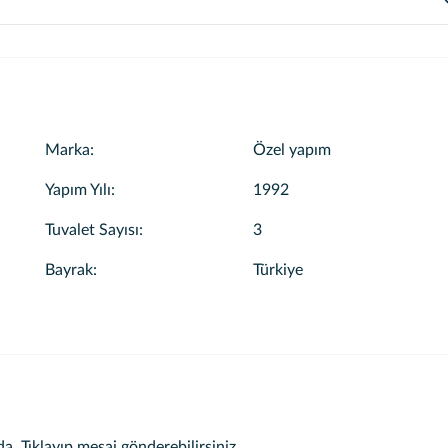
aktır. seçimlerinizi yaparak fiyatı kontrol edebilirsiniz.
unulmaktadır. Rezervasyonunuzu oluştururken “Yemek ve Hizmet Seç”
lediğiniz menüyü turunuza dahil edebilirsiniz.
Marka
:
Özel yapım
Yapım Yılı
:
1992
Tuvalet Sayısı
:
3
Bayrak
:
Türkiye
da.
Tıklayıp mesaj gönderebilirsiniz