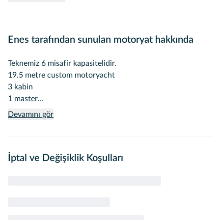
Enes tarafından sunulan motoryat hakkında
Teknemiz 6 misafir kapasitelidir.
19.5 metre custom motoryacht
3 kabin
1 master
1 pair
Devamını gör
1 twin
3 banyo wc
3personel(aşçı,gemici,kaptan)
İptal ve Değişiklik Koşulları
okey tavla kağıt takımları mevcut
Klima tüm kapalı alanlarda mevcut
Tv internet müzik sistemi uydu bulunmaktadır.
Göcek içi yakıt günde 3 koy ve 4 saat klima kullanımı olarak
dahildir.