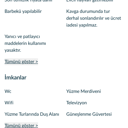
Son temizlik fiyata dahil
Evcil hayvan getirilebilir
Barbekü yapılabilir
Kavga durumunda tur
derhal sonlandırılır ve ücret
iadesi yapılmaz.
Yanıcı ve patlayıcı
maddelerin kullanımı
yasaktır.
Tümünü göster >
İmkanlar
Wc
Yüzme Merdiveni
Wifi
Televizyon
Yüzme Turlarında Duş Alanı
Güneşlenme Güvertesi
Tümünü göster >