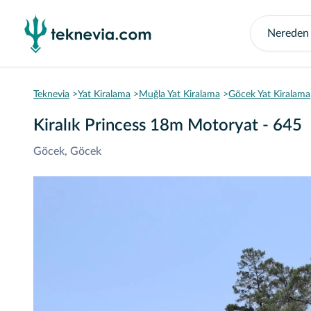
Teknevia
Yat Kiralama
Muğla Yat Kiralama
Göcek Yat Kiralama
Kiralık Princess 18m Motoryat - 645
Göcek, Göcek