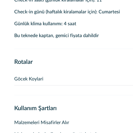
Check-in saati (günlük kiralamalar için): 11
Check-in günü (haftalık kiralamalar için): Cumartesi
Günlük klima kullanımı: 4 saat
Bu teknede kaptan, gemici fiyata dahildir
Rotalar
Göcek Koylari
Göcek liman bölgesinde 12 ada ve 200 koy arasindan günlü
secililir.
Kullanım Şartları
Malzemeleri Misafirler Alır