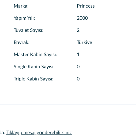
Marka
:
Princess
nternetten veya Göcek'teki yiyecek alışverişlerinizde de size yard
Yapım Yılı
:
2000
nacaktır.
Tuvalet Sayısı
:
2
an birine hızlı ve konforlu bir şekilde ulaştırabilecek yepyeni bi
Bayrak
:
Türkiye
Master Kabin Sayısı
:
1
ına veya günlük SeaBob, JetSki, ParaSail ve diğer su sporları ve
Single Kabin Sayısı
:
0
Triple Kabin Sayısı
:
0
da.
Tıklayıp mesaj gönderebilirsiniz