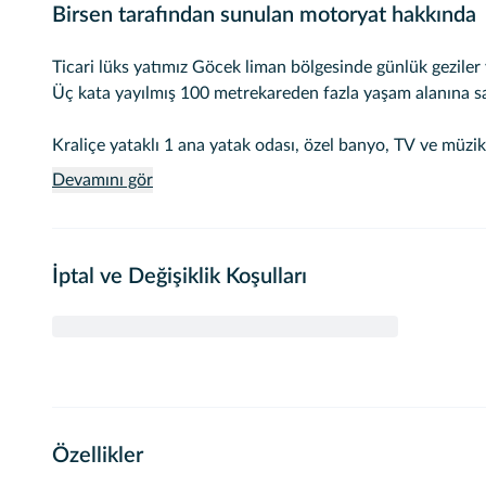
Birsen tarafından sunulan motoryat hakkında
Ticari lüks yatımız Göcek liman bölgesinde günlük geziler
Üç kata yayılmış 100 metrekareden fazla yaşam alanına sah
Kraliçe yataklı 1 ana yatak odası, özel banyo, TV ve müzik s
dönüştürülebilen 2 ikiz kabin olmak üzere 3 kabinimiz bulu
Devamını gör
vardır).
Tam donanımlı mutfağımızda mikrodalga fırın, Nespresso ma
İptal ve Değişiklik Koşulları
bulaşık makinesi bulunmaktadır. Ayrıca kabinlerde ve salo
yayın hizmetlerinin de dahil olduğu iki TV bulunmaktadır.
Profesyonel mürettebatımız bir kaptan ve bir güverte göre
parçası olarak doğrudan mürettebata ödenecek minimum 
Kahvaltı, hafif öğle yemeği ve akşam yemeği dahil tam k
Özellikler
mutfaklarından setlerden günlük olarak seçilecek bir menü) 
konusunda da kayıtlıyız.