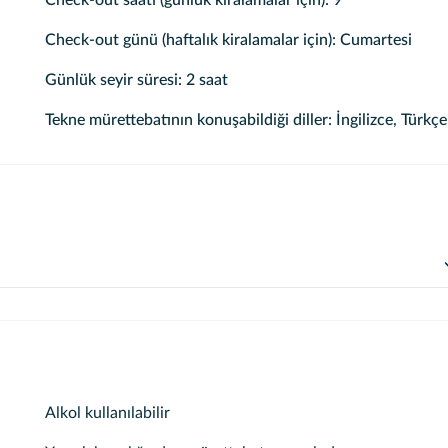
Check-out saati (günlük kiralamalar için): 9
Check-out günü (haftalık kiralamalar için): Cumartesi
Günlük seyir süresi: 2 saat
Tekne mürettebatının konuşabildiği diller: İngilizce, Türkçe
k baglama yeri müsaitligine ve seyir süresine göre kaptan ile
Alkol kullanılabilir