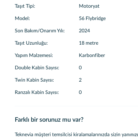
Taşıt Tipi
:
Motoryat
Seçtiğiniz yemeklerin servis edilmesini tercih ederseniz, i
Model
:
56 Flybridge
olacağız ve ekibimiz, dilediğiniz mutfağı hazırlayıp size su
Son Bakım/Onarım Yılı
:
2024
Servis teknemiz sizi Göcek Körfezi'ndeki ada restoranlarınd
Taşıt Uzunluğu
:
18 metre
Zodiac'tır.
Yapım Malzemesi
:
Karbonfiber
Ayrıca sizin adınıza kiralama sırasında haftalık, örnek baş
atraksiyonlarının rezervasyonunu da yapabiliriz.
Double Kabin Sayısı
:
0
Twin Kabin Sayısı
:
2
Ranzalı Kabin Sayısı
:
0
Farklı bir sorunuz mu var?
Teknevia müşteri temsilcisi kiralamalarınızda sizin yanınız