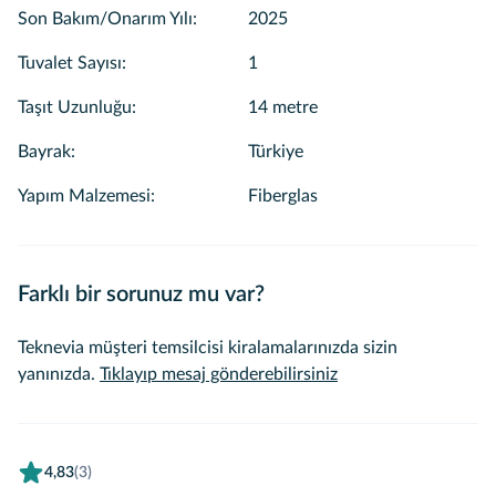
Son Bakım/Onarım Yılı
:
2025
Tuvalet Sayısı
:
1
Taşıt Uzunluğu
:
14 metre
Bayrak
:
Türkiye
Yapım Malzemesi
:
Fiberglas
Farklı bir sorunuz mu var?
Teknevia müşteri temsilcisi kiralamalarınızda sizin
yanınızda.
Tıklayıp mesaj gönderebilirsiniz
4,83
(3)