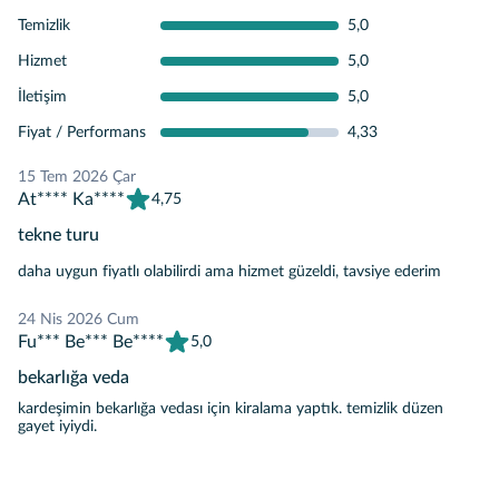
Temizlik
5,0
Hizmet
5,0
İletişim
5,0
Fiyat / Performans
4,33
15 Tem 2026 Çar
At**** Ka****
4,75
tekne turu
daha uygun fiyatlı olabilirdi ama hizmet güzeldi, tavsiye ederim
24 Nis 2026 Cum
Fu*** Be*** Be****
5,0
bekarlığa veda
kardeşimin bekarlığa vedası için kiralama yaptık. temizlik düzen
gayet iyiydi.